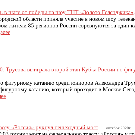
ь в шаге от победы на шоу ТНТ «Золото Геленджика»
.
родской области приняла участие в новом шоу телека
ром жители 85 регионов России соревнуются за один 
алее
0. Трусова выиграла второй этап Кубка России по фи
по фигурному катанию среди юниоров Александра Тру
 фигурному катанию, который проходит в Москве.Сегод
лее
ассу «Россия» рухнул пешеходный мост
..
11.октября.2020г..|.
17:03 рухнул мост на федеральную трассу «Россия» у г