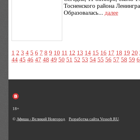
Тосненского района Ленингра
Образовалась...
далее
1
2
3
4
5
6
7
8
9
10
11
12
13
14
15
16
17
18
19
20
44
45
46
47
48
49
50
51
52
53
54
55
56
57
58
59
6
18+
©
Афиша - Великий Новгород
.
Разработка сайта Vessoft.RU
.