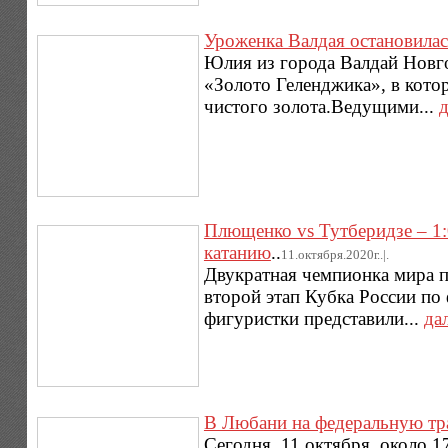
Уроженка Валдая остановилас
Юлия из города Валдай Новго
«Золото Геленджика», в кото
чистого золота.Ведущими...
д
Плющенко vs Тутберидзе – 1:
катанию
..
11.октября.2020г..|.
Двукратная чемпионка мира 
второй этап Кубка России по
фигуристки представили...
да
В Любани на федеральную тр
Сегодня, 11 октября, около 