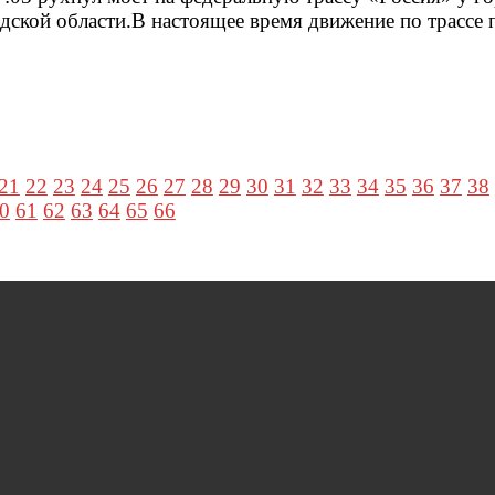
дской области.В настоящее время движение по трассе 
21
22
23
24
25
26
27
28
29
30
31
32
33
34
35
36
37
38
0
61
62
63
64
65
66