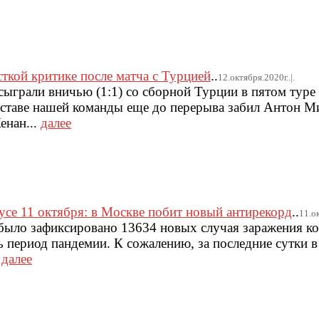
ткой критике после матча с Турцией
..
12.октября.2020г..|.
ыграли вничью (1:1) со сборной Турции в пятом туре
оставе нашей команды еще до перерыва забил Антон М
енан...
далее
усе 11 октября: в Москве побит новый антирекорд
..
11.ок
 было зафиксировано 13634 новых случая заражения к
ь период пандемии. К сожалению, за последние сутки в
.
далее