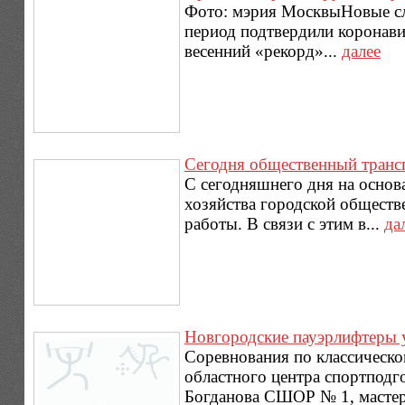
Фото: мэрия МосквыНовые слу
период подтвердили коронавир
весенний «рекорд»...
далее
Сегодня общественный трансп
С сегодняшнего дня на основ
хозяйства городской обществ
работы. В связи с этим в...
да
Новгородские пауэрлифтеры 
Соревнования по классическо
областного центра спортподг
Богданова СШОР № 1, мастер