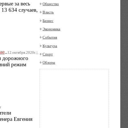
рвые за весь
Общество
 13 634 случаев,
Власть
Бизнес
Экономика
События
Культура
ие
..
12.октября.2020г..|.
Спорт
 и дорожного
Обзоры
имний режим
т
ители
енера Евгения