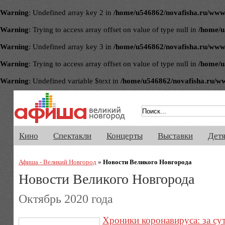
Warning
: Undefined array key 2 in
/home/u546862/novafisha.ru/www/ve
Warning
: Trying to access array offset on value of type null in
/home/u
Warning
: Undefined array key 3 in
/home/u546862/novafisha.ru/www/ve
Warning
: Trying to access array offset on value of type null in
/home/u
Warning
: Undefined variable $text in
/home/u546862/novafisha.ru/www/
Афиша Великого Новгорода. Кино, 
Кино
Спектакли
Концерты
Выставки
Дет
Афиша - Великий Новгород
»
Новости Великого Новгорода
Новости Великого Новгорода
Октябрь 2020 года
Хроники коронавируса: за сут