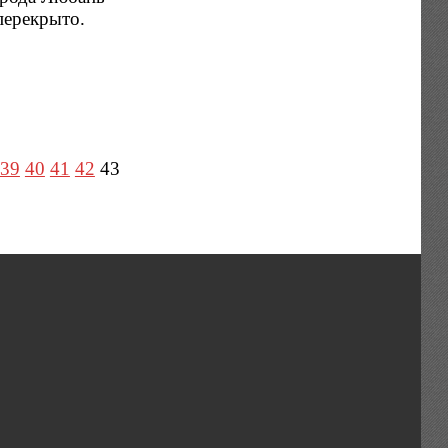
перекрыто.
39
40
41
42
43