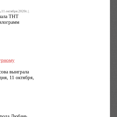
.
11.октября.2020г..|.
нала ТНТ
килограмм
гурному
сова выиграла
ня, 11 октября,
орода Любань