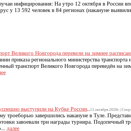
чаи инфицирования: На утро 12 октября в России впе
ус у 13 592 человек в 84 регионах (накануне выявили
орт Великого Новгорода перевели на зимнее расписан
ании приказа регионального министерства транспорта
енный транспорт Великого Новгорода переведён на з
лее
успешно выступили на Кубке России
..
12.октября.2020г..|.Спор
му троеборью завершились накануне в Туле. Представ
отовки завоевали три награды турнира. Подопечный тр
...
далее