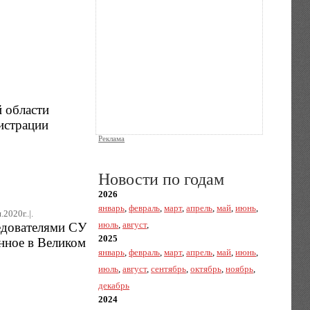
 области
истрации
Реклама
Новости по годам
2026
январь
,
февраль
,
март
,
апрель
,
май
,
июнь
,
2020г..|.
июль
,
август
,
едователями СУ
2025
нное в Великом
январь
,
февраль
,
март
,
апрель
,
май
,
июнь
,
июль
,
август
,
сентябрь
,
октябрь
,
ноябрь
,
декабрь
2024