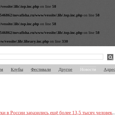
ssite/.lib/.top.inc.php
on line
58
546862/novafisha.ru/www/vessite/.lib/.top.inc.php
on line
58
ssite/.lib/.top.inc.php
on line
58
546862/novafisha.ru/www/vessite/.lib/.top.inc.php
on line
58
vessite/.lib/.library.inc.php
on line
330
спектакли, концерты, ночная жизнь, выставки, спорт, новости, знакомства
ям
Клубы
Фестивали
Другое
Новости
Адре
ки в России заразились ещё более 13,5 тысяч человек
..