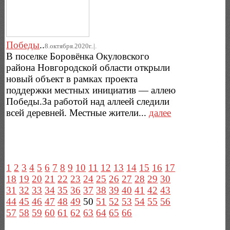
Победы
..
8.октября.2020г..|.
В поселке Боровёнка Окуловского
района Новгородской области открыли
новый объект в рамках проекта
поддержки местных инициатив — аллею
Победы.За работой над аллеей следили
всей деревней. Местные жители...
далее
1
2
3
4
5
6
7
8
9
10
11
12
13
14
15
16
17
18
19
20
21
22
23
24
25
26
27
28
29
30
31
32
33
34
35
36
37
38
39
40
41
42
43
44
45
46
47
48
49
50
51
52
53
54
55
56
57
58
59
60
61
62
63
64
65
66