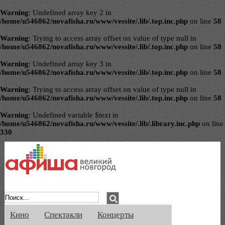
Warning
: Undefined array key 2 in
/home/u546862/novafisha.ru/www/vessite/.lib/.top.inc.php
on line
58
Warning
: Trying to access array offset on value of type null in
/home/u546862/novafisha.ru/www/vessite/.lib/.top.inc.php
on line
58
Warning
: Undefined array key 3 in
/home/u546862/novafisha.ru/www/vessite/.lib/.top.inc.php
on line
58
Warning
: Trying to access array offset on value of type null in
/home/u546862/novafisha.ru/www/vessite/.lib/.top.inc.php
on line
58
Warning
: Undefined variable $text in
/home/u546862/novafisha.ru/www/vessite/.lib/.library.inc.php
on line
330
Афиша Великого Новгорода. Кино, спе
Кино
Спектакли
Концерты