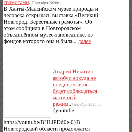
грамотами
..
7.октября.2020г..|.
В Ханты-Мансийском музее природы и
человека открылась выставка «Великий
Новгород. Берестяные грамоты». Об
этом сообщили в Новгородском
объединённом музее-заповеднике, из
фондов которого она и была...
далее
Андрей Никитин:
автобус никуда не
поедет, если не
будет соблюдаться
масочный
режим
..
7.октября.2020г..|.
{youtube
https://youtu.be/BHLlPDd0e-0}В
Новгородской области продолжатся