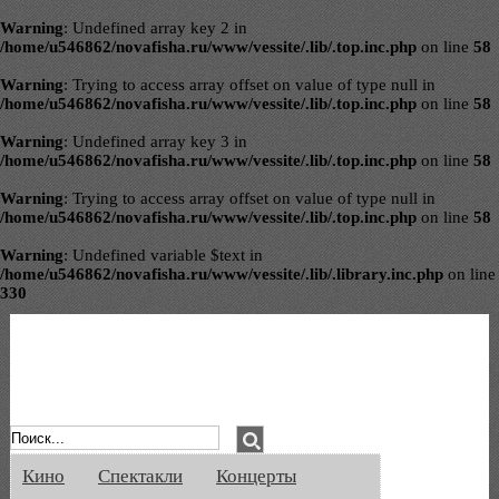
Warning
: Undefined array key 2 in
/home/u546862/novafisha.ru/www/vessite/.lib/.top.inc.php
on line
58
Warning
: Trying to access array offset on value of type null in
/home/u546862/novafisha.ru/www/vessite/.lib/.top.inc.php
on line
58
Warning
: Undefined array key 3 in
/home/u546862/novafisha.ru/www/vessite/.lib/.top.inc.php
on line
58
Warning
: Trying to access array offset on value of type null in
/home/u546862/novafisha.ru/www/vessite/.lib/.top.inc.php
on line
58
Warning
: Undefined variable $text in
/home/u546862/novafisha.ru/www/vessite/.lib/.library.inc.php
on line
330
Афиша Великого Новгорода. Кино, спе
Кино
Спектакли
Концерты