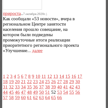
прироста
..
7.октября.2020г..|.
Как сообщали «53 новости», вчера в
региональном Центре занятости
населения прошло совещание, на
котором были подведены
промежуточные итоги реализации
приоритетного регионального проекта
«Улучшение...
далее
1
2
3
4
5
6
7
8
9
10
11
12
13
14
15
16
17
18
19
20
21
22
23
24
25
26
27
28
29
30
31
32
33
34
35
36
37
38
39
40
41
42
43
44
45
46
47
48
49
50
51
52
53
54
55
56
57
58
59
60
61
62
63
64
65
66