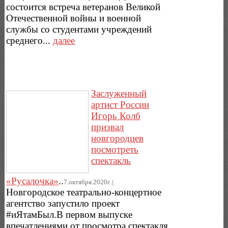
состоится встреча ветеранов Великой
Отечественной войны и военной
службы со студентами учреждений
среднего...
далее
Заслуженный
артист России
Игорь Колб
призвал
новгородцев
посмотреть
спектакль
«Русалочка»
..
7.октября.2020г..|.
Новгородское театрально-концертное
агентство запустило проект
#иЯтамБыл.В первом выпуске
впечатлениями от просмотра спектакля