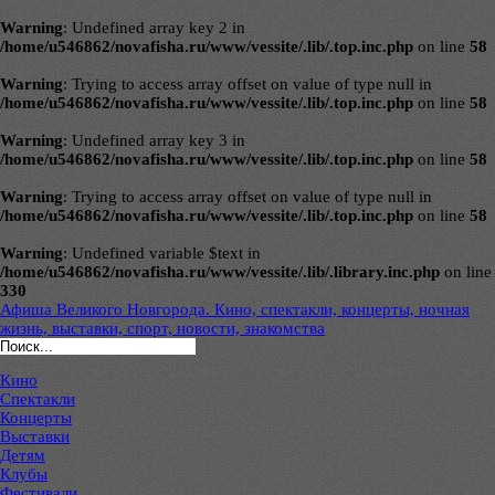
Warning
: Undefined array key 2 in
/home/u546862/novafisha.ru/www/vessite/.lib/.top.inc.php
on line
58
Warning
: Trying to access array offset on value of type null in
/home/u546862/novafisha.ru/www/vessite/.lib/.top.inc.php
on line
58
Warning
: Undefined array key 3 in
/home/u546862/novafisha.ru/www/vessite/.lib/.top.inc.php
on line
58
Warning
: Trying to access array offset on value of type null in
/home/u546862/novafisha.ru/www/vessite/.lib/.top.inc.php
on line
58
Warning
: Undefined variable $text in
/home/u546862/novafisha.ru/www/vessite/.lib/.library.inc.php
on line
330
Афиша Великого Новгорода. Кино, спектакли, концерты, ночная
жизнь, выставки, спорт, новости, знакомства
Кино
Спектакли
Концерты
Выставки
Детям
Клубы
Фестивали