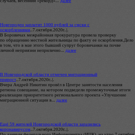
случаев, весенний «рекорд»...
далее
Новгородец заплатит 1000 рублей за смски с
оскорблениями
..
7.октября.2020г..|.
В Боровичах межрайонная прокуратура провела проверку
по обращению местной жительницы по факту ее оскорбления.Дело
в том, что в мае этого бывший супруг боровичанки на почве
личной неприязни неприлично...
далее
В Новгородской области отмечен миграционный
прирост
..
7.октября.2020г..|.
Вчера Андрей Никитин провёл в Центре занятости населения
региона совещание, на котором подведели промежуточные итоги
реализации приоритетного регионального проекта «Улучшение
миграционной ситуации в...
далее
Ещё 59 жителей Новгородской области заразились
коронавирусом
..
7.октября.2020г..|.
По данным федерального Информцентра (ИЦК), на утро 7 октября