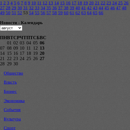
1
2
3
4
5
6
7
8
9
10
11
12
13
14
15
16
17
18
19
20
21
22
23
24
25
26
27
28
29
30
31
32
33
34
35
36
37
38
39
40
41
42
43
44
45
46
47
48
49
50
51
52
53
54
55
56
57
58
59
60
61
62
63
64
65
66
Новости - Календарь
ПН
ВТ
СР
ЧТ
ПТ
СБ
ВС
01
02
03
04
05
06
07
08
09
10
11
12
13
14
15
16
17
18
19
20
21
22
23
24
25
26
27
28
29
30
Общество
Власть
Бизнес
Экономика
События
Культура
Спорт