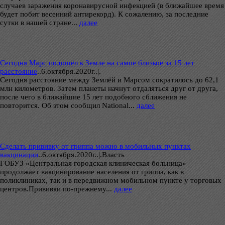
случаев заражения коронавирусной инфекцией (в ближайшее время
будет побит весенний антирекорд). К сожалению, за последние
сутки в нашей стране...
далее
Сегодня Марс подошёл к Земле на самое близкое за 15 лет
расстояние
..
6.октября.2020г..|.
Сегодня расстояние между Землёй и Марсом сократилось до 62,1
млн километров. Затем планеты начнут отдаляться друг от друга,
после чего в ближайшие 15 лет подобного сближения не
повторится. Об этом сообщил National...
далее
Сделать прививку от гриппа можно в мобильных пунктах
вакцинации
..
6.октября.2020г..|.Власть
ГОБУЗ «Центральная городская клиническая больница»
продолжает вакцинирование населения от гриппа, как в
поликлиниках, так и в передвижном мобильном пункте у торговых
центров.Прививки по-прежнему...
далее