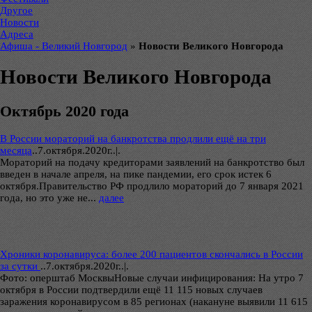
Другое
Новости
Адреса
Афиша - Великий Новгород
»
Новости Великого Новгорода
Новости Великого Новгорода
Октябрь 2020 года
В России мораторий на банкротства продлили ещё на три
месяца
..
7.октября.2020г..|.
Мораторий на подачу кредиторами заявлений на банкротство был
введен в начале апреля, на пике пандемии, его срок истек 6
октября.Правительство РФ продлило мораторий до 7 января 2021
года, но это уже не...
далее
Хроники коронавируса: более 200 пациентов скончались в России
за сутки
..
7.октября.2020г..|.
Фото: оперштаб МосквыНовые случаи инфицирования: На утро 7
октября в России подтвердили ещё 11 115 новых случаев
заражения коронавирусом в 85 регионах (накануне выявили 11 615