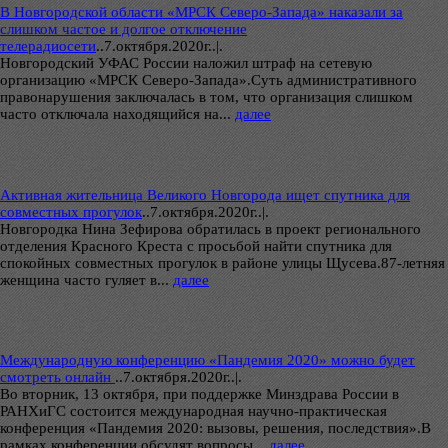
В Новгородской области «МРСК Северо-Запада» наказали за
слишком частое и долгое отключение
телерадиосети
..
7.октября.2020г..|.
Новгородский УФАС России наложил штраф на сетевую
организацию «МРСК Северо-Запада».Суть административного
правонарушения заключалась в том, что организация слишком
часто отключала находящийся на...
далее
Активная жительница Великого Новгорода ищет спутника для
совместных прогулок
..
7.октября.2020г..|.
Новгородка Нина Зефирова обратилась в проект регионального
отделения Красного Креста с просьбой найти спутника для
спокойных совместных прогулок в районе улицы Щусева.87-летняя
женщина часто гуляет в...
далее
Международную конференцию «Пандемия 2020» можно будет
смотреть онлайн
..
7.октября.2020г..|.
Во вторник, 13 октября, при поддержке Минздрава России в
РАНХиГС состоится международная научно-практическая
конференция «Пандемия 2020: вызовы, решения, последствия».В
рамках конференции обсудят вопросы...
далее