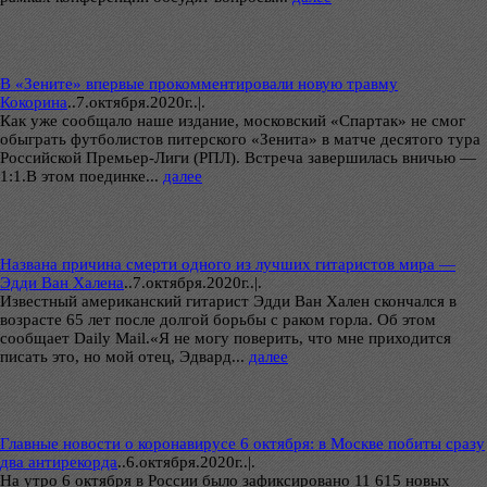
В «Зените» впервые прокомментировали новую травму
Кокорина
..
7.октября.2020г..|.
Как уже сообщало наше издание, московский «Спартак» не смог
обыграть футболистов питерского «Зенита» в матче десятого тура
Российской Премьер-Лиги (РПЛ). Встреча завершилась вничью —
1:1.В этом поединке...
далее
Названа причина смерти одного из лучших гитаристов мира —
Эдди Ван Халена
..
7.октября.2020г..|.
Известный американский гитарист Эдди Ван Хален скончался в
возрасте 65 лет после долгой борьбы с раком горла. Об этом
сообщает Daily Mail.«Я не могу поверить, что мне приходится
писать это, но мой отец, Эдвард...
далее
Главные новости о коронавирусе 6 октября: в Москве побиты сразу
два антирекорда
..
6.октября.2020г..|.
На утро 6 октября в России было зафиксировано 11 615 новых