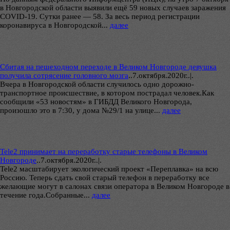
в Новгородской области выявили ещё 59 новых случаев заражения
COVID-19. Сутки ранее — 58. За весь период регистрации
коронавируса в Новгородской...
далее
Сбитая на пешеходном переходе в Великом Новгороде девушка
получила сотрясение головного мозга
..
7.октября.2020г..|.
Вчера в Новгородской области случилось одно дорожно-
транспортное происшествие, в котором пострадал человек.Как
сообщили «53 новостям» в ГИБДД Великого Новгорода,
произошло это в 7:30, у дома №29/1 на улице...
далее
Tele2 принимает на переработку старые телефоны в Великом
Новгороде
..
7.октября.2020г..|.
Tele2 масштабирует экологический проект «Переплавка» на всю
Россию. Теперь сдать свой старый телефон в переработку все
желающие могут в салонах связи оператора в Великом Новгороде в
течение года.Собранные...
далее