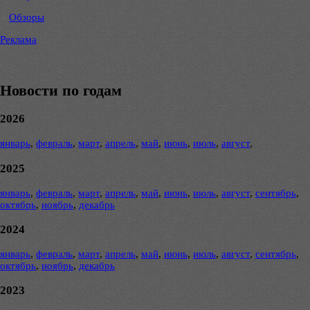
Обзоры
Реклама
Новости по годам
2026
январь
,
февраль
,
март
,
апрель
,
май
,
июнь
,
июль
,
август
,
2025
январь
,
февраль
,
март
,
апрель
,
май
,
июнь
,
июль
,
август
,
сентябрь
,
октябрь
,
ноябрь
,
декабрь
2024
январь
,
февраль
,
март
,
апрель
,
май
,
июнь
,
июль
,
август
,
сентябрь
,
октябрь
,
ноябрь
,
декабрь
2023