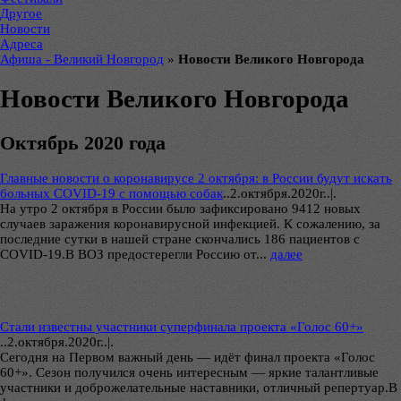
Другое
Новости
Адреса
Афиша - Великий Новгород
»
Новости Великого Новгорода
Новости Великого Новгорода
Октябрь 2020 года
Главные новости о коронавирусе 2 октября: в России будут искать
больных COVID-19 с помощью собак
..
2.октября.2020г..|.
На утро 2 октября в России было зафиксировано 9412 новых
случаев заражения коронавирусной инфекцией. К сожалению, за
последние сутки в нашей стране скончались 186 пациентов с
COVID-19.В ВОЗ предостерегли Россию от...
далее
Стали известны участники суперфинала проекта «Голос 60+»
..
2.октября.2020г..|.
Сегодня на Первом важный день — идёт финал проекта «Голос
60+». Сезон получился очень интересным — яркие талантливые
участники и доброжелательные наставники, отличный репертуар.В