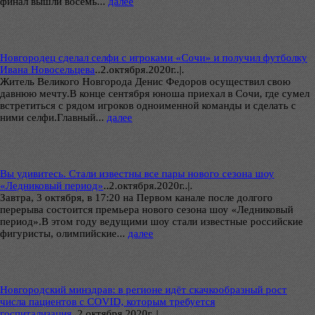
финал вышли восемь...
далее
Новгородец сделал селфи с игроками «Сочи» и получил футболку
Ивана Новосельцева
..
2.октября.2020г..|.
Житель Великого Новгорода Денис Федоров осуществил свою
давнюю мечту.В конце сентября юноша приехал в Сочи, где сумел
встретиться с рядом игроков одноименной команды и сделать с
ними селфи.Главный...
далее
Вы удивитесь. Стали известны все пары нового сезона шоу
«Ледниковый период»
..
2.октября.2020г..|.
Завтра, 3 октября, в 17:20 на Первом канале после долгого
перерыва состоится премьера нового сезона шоу «Ледниковый
период».В этом году ведущими шоу стали известные российские
фигуристы, олимпийские...
далее
Новгородский минздрав: в регионе идёт скачкообразный рост
числа пациентов с COVID, которым требуется
госпитализация
..
2.октября.2020г..|.