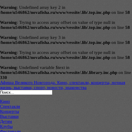
Warning
: Undefined array key 2 in
/home/u546862/novafisha.ru/www/vessite/.lib/.top.inc.php
on line
58
Warning
: Trying to access array offset on value of type null in
/home/u546862/novafisha.ru/www/vessite/.lib/.top.inc.php
on line
58
Warning
: Undefined array key 3 in
/home/u546862/novafisha.ru/www/vessite/.lib/.top.inc.php
on line
58
Warning
: Trying to access array offset on value of type null in
/home/u546862/novafisha.ru/www/vessite/.lib/.top.inc.php
on line
58
Warning
: Undefined variable $text in
/home/u546862/novafisha.ru/www/vessite/.lib/.library.inc.php
on line
330
Афиша Великого Новгорода. Кино, спектакли, концерты, ночная
жизнь, выставки, спорт, новости, знакомства
Кино
Спектакли
Концерты
Выставки
Детям
Клубы
Фестивали