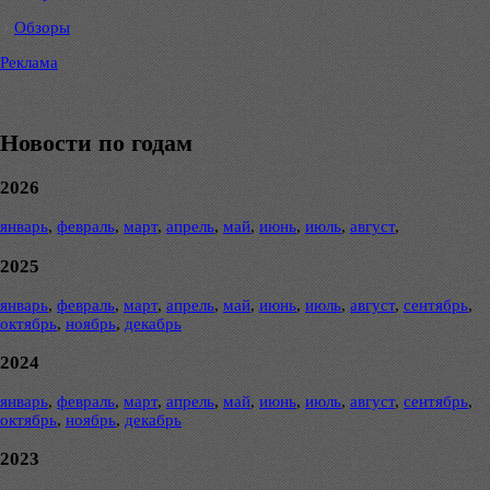
Обзоры
Реклама
Новости по годам
2026
январь
,
февраль
,
март
,
апрель
,
май
,
июнь
,
июль
,
август
,
2025
январь
,
февраль
,
март
,
апрель
,
май
,
июнь
,
июль
,
август
,
сентябрь
,
октябрь
,
ноябрь
,
декабрь
2024
январь
,
февраль
,
март
,
апрель
,
май
,
июнь
,
июль
,
август
,
сентябрь
,
октябрь
,
ноябрь
,
декабрь
2023