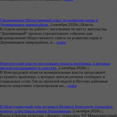
Сформирован Общественный совет по развитию парка в
Деревяницком микрорайоне
..
2.октября.2020г..|.Власть
В отделе-центре по работе с населением по месту жительства
"Деревяницкий" прошло учредительное собрание для
формирования Общественного совета по развитию парка в
Деревяницком микрорайоне, в...
далее
Новгородские власти продолжают решать проблемы, о которых
жители рассказывают в соцсетях
..
2.октября.2020г..|.
В Новгородской области муниципальные власти продолжают
устранять проблемы, о которых жители региона сообщают в
социальных сетях.Так на прошлой неделе в Пестово районные
власти оперативно отреагировали на...
далее
В Международный день музыки в Великом Новгороде открылись
конкурс и фестиваль имени Рахманинова
..
2.октября.2020г..|.
Вчера в Центре культуры «Диалог» открылись XII Международный