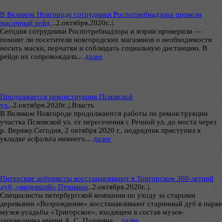
В Великом Новгороде сотрудники Роспотребнадзора провели
масочный рейд
..
2.октября.2020г..|.
Сегодня сотрудники Роспотребнадзора и мэрии проверили —
помнят ли посетители новгородских магазинов о необходимости
носить маски, перчатки и соблюдать социальную дистанцию. В
рейде их сопровождала...
далее
Продолжается реконструкция Псковской
ул.
..
2.октября.2020г..|.Власть
В Великом Новгороде продолжаются работы по реконструкции
участка Псковской ул. от пересечения с Речной ул. до моста через
р. Веряжу.Сегодня, 2 октября 2020 г., подрядчик приступил к
укладке асфальта нижнего...
далее
Питерские арбористы восстанавливают в Тригорском 300-летний
дуб, «видевший» Пушкина
..
2.октября.2020г..|.
Специалисты петербургской компании по уходу за старыми
деревьями «Возрождение» восстанавливают старинный дуб в парке
музея-усадьбы «Тригорское», входящем в состав музея-
заповедника имени А. С. Пушкина...
далее