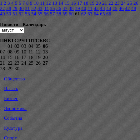
1
2
3
4
5
6
7
8
9
10
11
12
13
14
15
16
17
18
19
20
21
22
23
24
25
26
27
28
29
30
31
32
33
34
35
36
37
38
39
40
41
42
43
44
45
46
47
48
49
50
51
52
53
54
55
56
57
58
59
60
61
62
63
64
65
66
Новости - Календарь
ПН
ВТ
СР
ЧТ
ПТ
СБ
ВС
01
02
03
04
05
06
07
08
09
10
11
12
13
14
15
16
17
18
19
20
21
22
23
24
25
26
27
28
29
30
Общество
Власть
Бизнес
Экономика
События
Культура
Спорт