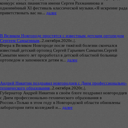
конкурс юных пианистов имени Сергея Рахманинова и
одноимённый XI фестиваль классической музыки.«Я искренне рада
приветствовать вас на...
далее
В Великом Новгороде простятся с известным детским ортопедом
Сергеем Самыгиным
..
2.октября.2020г..|.
Вчера в Великом Новгороде после тяжёлой болезни скончался
известный детский ортопед Сергей Гарьевич Самыгин.Сергей
Самыгин много лет проработал в детской областной больнице
ортопедом и запомнился детям и...
далее
Андрей Никитин поздравил новгородцев с Днем профессионально-
технического образования
..
2.октября.2020г..|.
Губернатор Андрей Никитин в своём блоге поздравил новгородцев
с Днем профессионально-технического образования в
России.«Только в этом году в Новгородской области обновлены
лаборатории пяти колледжей и...
далее