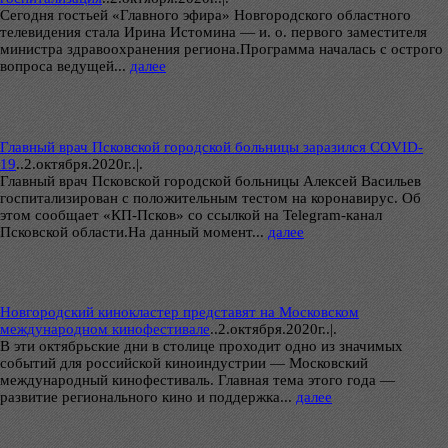
Сегодня гостьей «Главного эфира» Новгородского областного
телевидения стала Ирина Истомина — и. о. первого заместителя
министра здравоохранения региона.Программа началась с острого
вопроса ведущей...
далее
Главный врач Псковской городской больницы заразился COVID-
19
..
2.октября.2020г..|.
Главный врач Псковской городской больницы Алексей Васильев
госпитализирован с положительным тестом на коронавирус. Об
этом сообщает «КП-Псков» со ссылкой на Telegram-канал
Псковской области.На данный момент...
далее
Новгородский кинокластер представят на Московском
международном кинофестивале
..
2.октября.2020г..|.
В эти октябрьские дни в столице проходит одно из значимых
событий для российской киноиндустрии — Московский
международный кинофестиваль. Главная тема этого года —
развитие регионального кино и поддержка...
далее