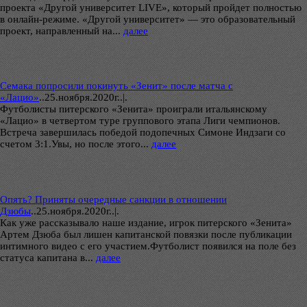
проекта «Другой университет LIVE», который пройдет полностью
в онлайн-режиме. «Другой университет» — это образовательный
проект, направленный на...
далее
Семака попросили покинуть «Зенит» после матча с
«Лацио»
..
25.ноября.2020г..|.
Футболисты питерского «Зенита» проиграли итальянскому
«Лацио» в четвертом туре группового этапа Лиги чемпионов.
Встреча завершилась победой подопечных Симоне Индзаги со
счетом 3:1.Увы, но после этого...
далее
Опять? Приняты очередные санкции в отношении
Дзюбы
..
25.ноября.2020г..|.
Как уже рассказывало наше издание, игрок питерского «Зенита»
Артем Дзюба был лишен капитанской повязки после публикации
интимного видео с его участием.Футболист появился на поле без
статуса капитана в...
далее