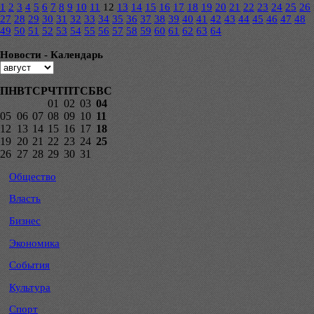
1
2
3
4
5
6
7
8
9
10
11
12
13
14
15
16
17
18
19
20
21
22
23
24
25
26
27
28
29
30
31
32
33
34
35
36
37
38
39
40
41
42
43
44
45
46
47
48
49
50
51
52
53
54
55
56
57
58
59
60
61
62
63
64
Новости - Календарь
ПН
ВТ
СР
ЧТ
ПТ
СБ
ВС
01
02
03
04
05
06
07
08
09
10
11
12
13
14
15
16
17
18
19
20
21
22
23
24
25
26
27
28
29
30
31
Общество
Власть
Бизнес
Экономика
События
Культура
Спорт