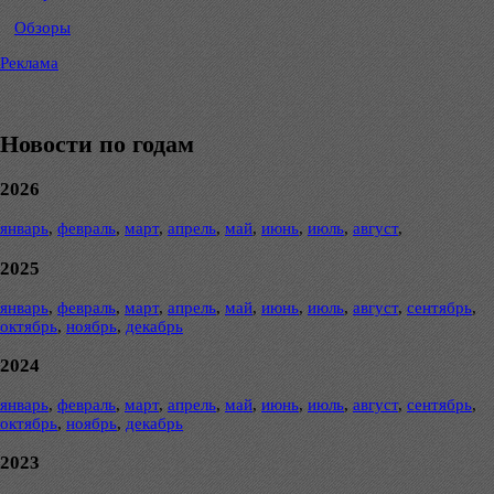
Обзоры
Реклама
Новости по годам
2026
январь
,
февраль
,
март
,
апрель
,
май
,
июнь
,
июль
,
август
,
2025
январь
,
февраль
,
март
,
апрель
,
май
,
июнь
,
июль
,
август
,
сентябрь
,
октябрь
,
ноябрь
,
декабрь
2024
январь
,
февраль
,
март
,
апрель
,
май
,
июнь
,
июль
,
август
,
сентябрь
,
октябрь
,
ноябрь
,
декабрь
2023