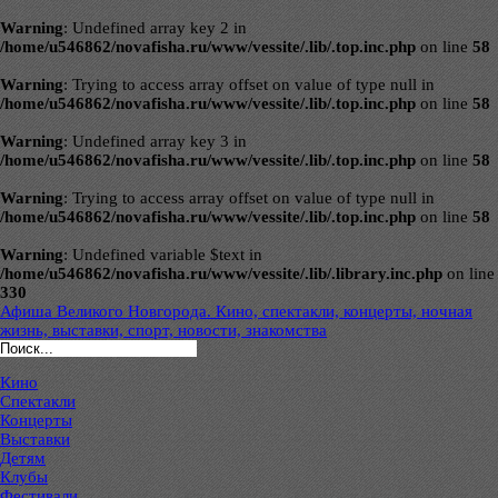
Warning
: Undefined array key 2 in
/home/u546862/novafisha.ru/www/vessite/.lib/.top.inc.php
on line
58
Warning
: Trying to access array offset on value of type null in
/home/u546862/novafisha.ru/www/vessite/.lib/.top.inc.php
on line
58
Warning
: Undefined array key 3 in
/home/u546862/novafisha.ru/www/vessite/.lib/.top.inc.php
on line
58
Warning
: Trying to access array offset on value of type null in
/home/u546862/novafisha.ru/www/vessite/.lib/.top.inc.php
on line
58
Warning
: Undefined variable $text in
/home/u546862/novafisha.ru/www/vessite/.lib/.library.inc.php
on line
330
Афиша Великого Новгорода. Кино, спектакли, концерты, ночная
жизнь, выставки, спорт, новости, знакомства
Кино
Спектакли
Концерты
Выставки
Детям
Клубы
Фестивали