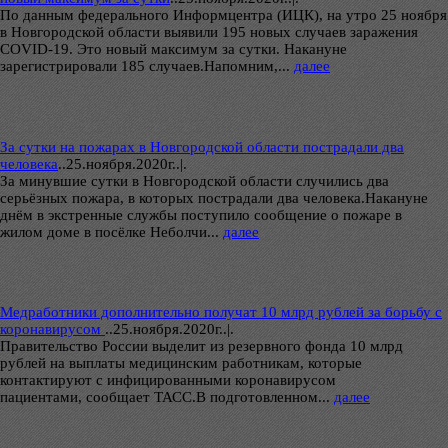
По данным федерального Информцентра (ИЦК), на утро 25 ноября
в Новгородской области выявили 195 новых случаев заражения
COVID-19. Это новый максимум за сутки. Накануне
зарегистрировали 185 случаев.Напомним,...
далее
За сутки на пожарах в Новгородской области пострадали два
человека
..
25.ноября.2020г..|.
За минувшие сутки в Новгородской области случились два
серьёзных пожара, в которых пострадали два человека.Накануне
днём в экстренные службы поступило сообщение о пожаре в
жилом доме в посёлке Неболчи...
далее
Медработники дополнительно получат 10 млрд рублей за борьбу с
коронавирусом
..
25.ноября.2020г..|.
Правительство России выделит из резервного фонда 10 млрд
рублей на выплаты медицинским работникам, которые
контактируют с инфицированными коронавирусом
пациентами, сообщает ТАСС.В подготовленном...
далее