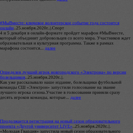
#МыВместе: ключевое волонтерское событие года состоится
онлайн
..
25.ноября.2020г..|.Спорт
4 и 5 декабря в онлайн-формате пройдет марафон #МыВместе,
который объединит добровольцев со всего мира. Участников ждет
образовательная и культурная программа. Также в рамках
марафона состоится...
далее
Определен лучший игрок новгородского «Электрона» по версии
болельщиков
..
25.ноября.2020г..|.
Как уже рассказывало наше издание, болельщики футбольной
команды СШ «Электрон» запустили голосование на звание
лучшего игрока сезона.Участие в голосовании приняли сразу
десять игроков команды, которые...
далее
Продолжается регистрация на новый сезон образовательного
проекта «Другой университет LIVE»
..
25.ноября.2020г..|.
«Молодая Гвардия» запустила новый сезон образовательного