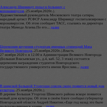
Александр Ширвиндт попал в больницу с
коронавирусом
..
25.ноября.2020г..|.
Художественный руководитель Московского театра сатиры,
народный артист РСФСР Александр Ширвиндт госпитализирован с
коронавирусом. Об этом сообщает ТАСС, ссылаясь на директора
театра Мамеда Агаева.По его...
далее
Церемония вручения студентам именных стипендий Мэра
Великого Новгорода
..
25.ноября.2020г..|.Власть
27 ноября 2020 г. в 12.00 в Администрации Великого Новгорода
(Большая Власьевская ул., д.4, каб. 52, 3 этаж) состоится
церемония награждения студентов Новгородского
государственного университета имени Ярослава...
далее
В шимской Большой Уторгоши совсем скоро появится новый дом
культуры
..
25.ноября.2020г..|.
В деревне Большая Уторгош Шимского района вскоре появится
новый дом культуры. Об этом в своём блоге сообщил губернатор
Новгородской области Андрей Никитин.«Еще год назад это было
полуразвалившееся здание...
далее