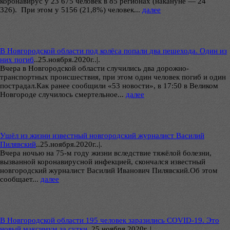
коронавирус у 23 675 человек в 85 регионах (накануне — 24
326). При этом у 5156 (21,8%) человек...
далее
В Новгородской области под колёса попали два пешехода. Один из
них погиб
..
25.ноября.2020г..|.
Вчера в Новгородской области случились два дорожно-
транспортных происшествия, при этом один человек погиб и один
пострадал.Как ранее сообщили «53 новости», в 17:50 в Великом
Новгороде случилось смертельное...
далее
Ушёл из жизни известный новгородский журналист Василий
Пилявский
..
25.ноября.2020г..|.
Вчера ночью на 75-м году жизни вследствие тяжёлой болезни,
вызванной коронавирусной инфекцией, скончался известный
новгородский журналист Василий Иванович Пилявский.Об этом
сообщает...
далее
В Новгородской области 195 человек заразились COVID-19. Это
новый максимум за сутки
..
25.ноября.2020г..|.