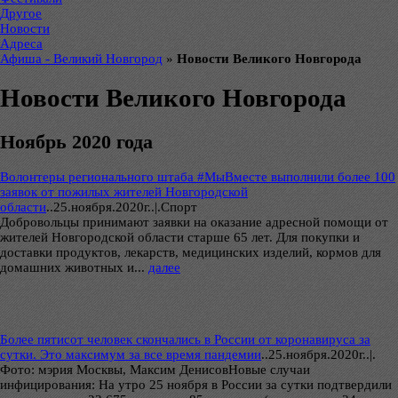
Другое
Новости
Адреса
Афиша - Великий Новгород
»
Новости Великого Новгорода
Новости Великого Новгорода
Ноябрь 2020 года
Волонтеры регионального штаба #МыВместе выполнили более 100
заявок от пожилых жителей Новгородской
области
..
25.ноября.2020г..|.Спорт
Добровольцы принимают заявки на оказание адресной помощи от
жителей Новгородской области старше 65 лет. Для покупки и
доставки продуктов, лекарств, медицинских изделий, кормов для
домашних животных и...
далее
Более пятисот человек скончались в России от коронавируса за
сутки. Это максимум за все время пандемии
..
25.ноября.2020г..|.
Фото: мэрия Москвы, Максим ДенисовНовые случаи
инфицирования: На утро 25 ноября в России за сутки подтвердили