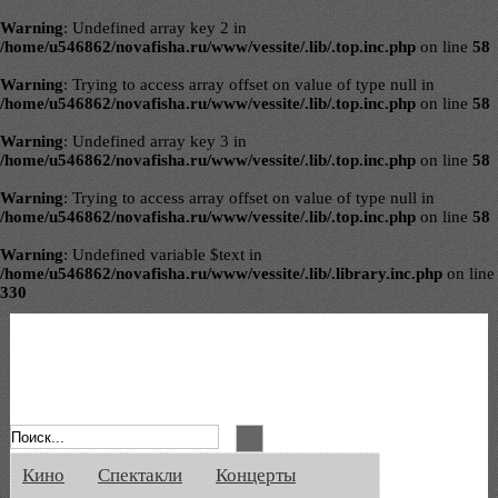
Warning
: Undefined array key 2 in
/home/u546862/novafisha.ru/www/vessite/.lib/.top.inc.php
on line
58
Warning
: Trying to access array offset on value of type null in
/home/u546862/novafisha.ru/www/vessite/.lib/.top.inc.php
on line
58
Warning
: Undefined array key 3 in
/home/u546862/novafisha.ru/www/vessite/.lib/.top.inc.php
on line
58
Warning
: Trying to access array offset on value of type null in
/home/u546862/novafisha.ru/www/vessite/.lib/.top.inc.php
on line
58
Warning
: Undefined variable $text in
/home/u546862/novafisha.ru/www/vessite/.lib/.library.inc.php
on line
330
Афиша Великого Новгорода. Кино, спе
Кино
Спектакли
Концерты