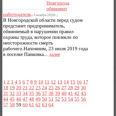
Новгорода
обвиняют
работодателя
..
3.ноября.2020г..|.
В Новгородской области перед судом
предстанет предприниматель,
обвиняемый в нарушении правил
охраны труда, которое повлекло по
неосторожности смерть
рабочего.Напомним, 23 июля 2019 года
в поселке Панковка...
далее
1
2
3
4
5
6
7
8
9
10
11
12
13
14
15
16
17
18
19
20
21
22
23
24
25
26
27
28
29
30
31
32
33
34
35
36
37
38
39
40
41
42
43
44
45
46
47
48
49
50
51
52
53
54
55
56
57
58
59
60
61
62
63
64