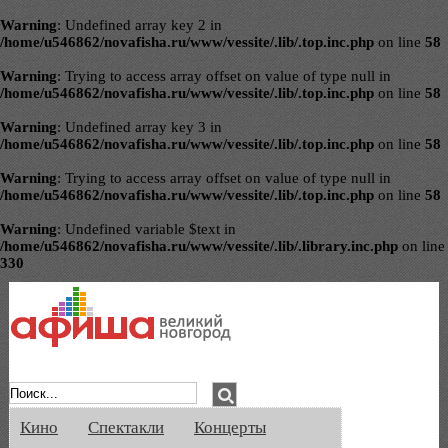
Warning
: Undefined array key 2 in
/home/u546862/novafisha.ru/www/vessite/.lib/.top.inc.php
on line
58
Warning
: Trying to access array offset on value of type null in
/home/u546862/novafisha.ru/www/vessite/.lib/.top.inc.php
on line
58
Warning
: Undefined array key 3 in
/home/u546862/novafisha.ru/www/vessite/.lib/.top.inc.php
on line
58
Warning
: Trying to access array offset on value of type null in
/home/u546862/novafisha.ru/www/vessite/.lib/.top.inc.php
on line
58
Warning
: Undefined variable $text in
/home/u546862/novafisha.ru/www/vessite/.lib/.library.inc.php
on line
330
Афиша Великого Новгорода. Кино, спе
Кино
Спектакли
Концерты