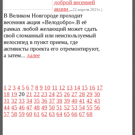
доброй весенней
акции
..
22.апреля.2021г..|.
В Великом Новгороде проходит
весенняя акция «Велодобро».В её
рамках любой желающий может сдать
свой сломанный или неиспользуемый
велосипед в пункт приема, где
активисты проекта его отремонтируют,
а затем...
далее
1
2
3
4
5
6
7
8
9
10
11
12
13
14
15
16
17
18
19
20
21
22
23
24
25
26
27
28
29
30
31
32
33
34
35
36
37
38
39
40
41
42
43
44
45
46
47
48
49
50
51
52
53
54
55
56
57
58
59
60
61
62
63
64
65
66
67
68