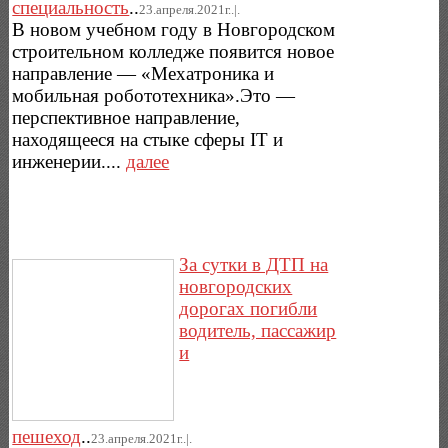
специальность
..
23.апреля.2021г..|.
В новом учебном году в Новгородском
строительном колледже появится новое
направление — «Мехатроника и
мобильная робототехника».Это —
перспективное направление,
находящееся на стыке сферы IT и
инженерии....
далее
За сутки в ДТП на
новгородских
дорогах погибли
водитель, пассажир
и
пешеход
..
23.апреля.2021г..|.