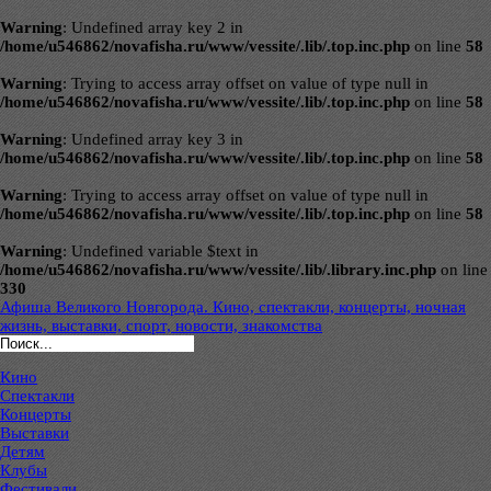
Warning
: Undefined array key 2 in
/home/u546862/novafisha.ru/www/vessite/.lib/.top.inc.php
on line
58
Warning
: Trying to access array offset on value of type null in
/home/u546862/novafisha.ru/www/vessite/.lib/.top.inc.php
on line
58
Warning
: Undefined array key 3 in
/home/u546862/novafisha.ru/www/vessite/.lib/.top.inc.php
on line
58
Warning
: Trying to access array offset on value of type null in
/home/u546862/novafisha.ru/www/vessite/.lib/.top.inc.php
on line
58
Warning
: Undefined variable $text in
/home/u546862/novafisha.ru/www/vessite/.lib/.library.inc.php
on line
330
Афиша Великого Новгорода. Кино, спектакли, концерты, ночная
жизнь, выставки, спорт, новости, знакомства
Кино
Спектакли
Концерты
Выставки
Детям
Клубы
Фестивали