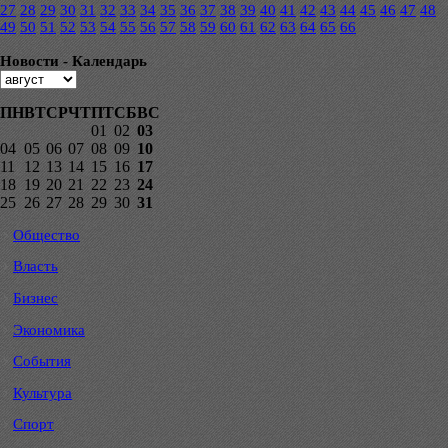
27
28
29
30
31
32
33
34
35
36
37
38
39
40
41
42
43
44
45
46
47
48
49
50
51
52
53
54
55
56
57
58
59
60
61
62
63
64
65
66
Новости - Календарь
ПН
ВТ
СР
ЧТ
ПТ
СБ
ВС
01
02
03
04
05
06
07
08
09
10
11
12
13
14
15
16
17
18
19
20
21
22
23
24
25
26
27
28
29
30
31
Общество
Власть
Бизнес
Экономика
События
Культура
Спорт