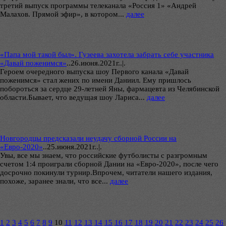
третий выпуск программы телеканала «Россия 1» «Андрей
Малахов. Прямой эфир», в котором...
далее
«Папа мой такой был». Гузеева захотела забрать себе участника
«Давай поженимся»
..
26.июня.2021г..|.
Героем очередного выпуска шоу Первого канала «Давай
поженимся» стал жених по имени Даниил. Ему пришлось
побороться за сердце 29-летней Яны, фармацевта из Челябинской
области.Бывает, что ведущая шоу Лариса...
далее
Новгородцы предсказали неудачу сборной России на
«Евро-2020»
..
25.июня.2021г..|.
Увы, все мы знаем, что российские футболисты с разгромным
счетом 1:4 проиграли сборной Дании на «Евро-2020», после чего
досрочно покинули турнир.Впрочем, читатели нашего издания,
похоже, заранее знали, что все...
далее
1
2
3
4
5
6
7
8
9
10
11
12
13
14
15
16
17
18
19
20
21
22
23
24
25
26