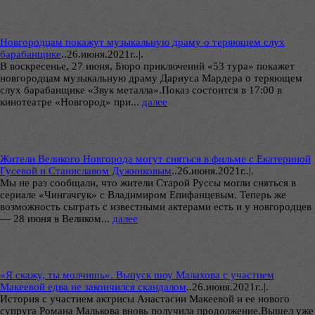
Новгородцам покажут музыкальную драму о теряющем слух
барабанщике
..
26.июня.2021г..|.
В воскресенье, 27 июня, Бюро приключений «53 тура» покажет
новгородцам музыкальную драму Дариуса Мардера о теряющем
слух барабанщике «Звук металла».Показ состоится в 17:00 в
кинотеатре «Новгород» при...
далее
Жители Великого Новгорода могут сняться в фильме с Екатериной
Гусевой и Станиславом Дужниковым
..
26.июня.2021г..|.
Мы не раз сообщали, что жители Старой Руссы могли сняться в
сериале «Чингачгук» с Владимиром Епифанцевым. Теперь же
возможность сыграть с известными актерами есть и у новгородцев
— 28 июня в Великом...
далее
«Я скажу, ты молчишь». Выпуск шоу Малахова с участием
Макеевой едва не закончился скандалом
..
26.июня.2021г..|.
История с участием актрисы Анастасии Макеевой и ее нового
супруга Романа Малькова вновь получила продолжение.Вышел уже