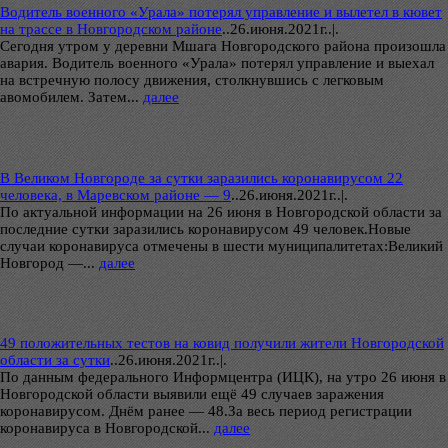
Водитель военного «Урала» потерял управление и вылетел в кювет
на трассе в Новгородском районе
..
26.июня.2021г..|.
Сегодня утром у деревни Мшага Новгородского района произошла
авария. Водитель военного «Урала» потерял управление и выехал
на встречную полосу движения, столкнувшись с легковым
авомобилем. Затем...
далее
В Великом Новгороде за сутки заразились коронавирусом 22
человека, в Маревском районе — 9
..
26.июня.2021г..|.
По актуальной информации на 26 июня в Новгородской области за
последние сутки заразились коронавирусом 49 человек.Новые
случаи коронавируса отмечены в шести муниципалитетах:Великий
Новгород —...
далее
49 положительных тестов на ковид получили жители Новгородской
области за сутки
..
26.июня.2021г..|.
По данным федерального Информцентра (ИЦК), на утро 26 июня в
Новгородской области выявили ещё 49 случаев заражения
коронавирусом. Днём ранее — 48.За весь период регистрации
коронавируса в Новгородской...
далее