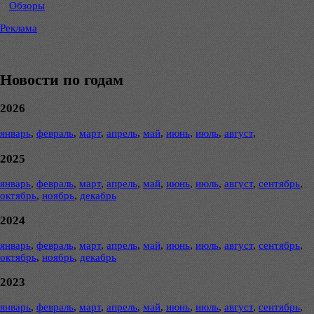
Обзоры
Реклама
Новости по годам
2026
январь
,
февраль
,
март
,
апрель
,
май
,
июнь
,
июль
,
август
,
2025
январь
,
февраль
,
март
,
апрель
,
май
,
июнь
,
июль
,
август
,
сентябрь
,
октябрь
,
ноябрь
,
декабрь
2024
январь
,
февраль
,
март
,
апрель
,
май
,
июнь
,
июль
,
август
,
сентябрь
,
октябрь
,
ноябрь
,
декабрь
2023
январь
,
февраль
,
март
,
апрель
,
май
,
июнь
,
июль
,
август
,
сентябрь
,