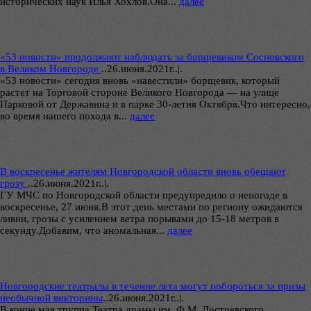
исторических наук Илья Хохлов.Она...
далее
«53 новости» продолжают наблюдать за борщевиком Сосновского
в Великом Новгороде
..
26.июня.2021г..|.
«53 новости» сегодня вновь «навестили» борщевик, который
растет на Торговой стороне Великого Новгорода — на улице
Парковой от Державина и в парке 30-летия Октября.Что интересно,
во время нашего похода в...
далее
В воскресенье жителям Новгородской области вновь обещают
грозу
..
26.июня.2021г..|.
ГУ МЧС по Новгородской области предупредило о непогоде в
воскресенье, 27 июня.В этот день местами по региону ожидаются
ливни, грозы с усилением ветра порывами до 15-18 метров в
секунду.Добавим, что аномальная...
далее
Новгородские театралы в течение лета могут побороться за призы
необычной викторины
..
26.июня.2021г..|.
В конце мая труппа Театра драмы им. Ф.М. Достоевского