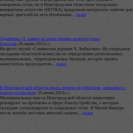
завершила сезон, но в Новгородском областном театрально-
концертном агентстве (НОТКА) придумали интересное занятие для
верных зрителей на лето.Необычная...
далее
Одобрены 11 заявок на регистрацию новгородских
брендов
..
26.июня.2021г..|.
На фото: музей «Славянская деревня Х Любытино».На очередном
заседании областной комиссии по определению региональных,
муниципальных, территориальных брендов, которое провел
заместитель председателя...
далее
В Новгородской области вновь решен ряд проблем, связанных с
благоустройством
..
26.июня.2021г..|.
Муниципальные власти Новгородской области оперативно
реагируют на проблемы в сфере благоустройства, о которых
граждане сигнализируют в социальных сетях. В Малой Вишере
после жалобы местных жителей силами...
далее