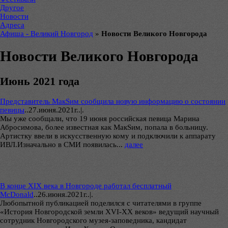
Другое
Новости
Адреса
Афиша - Великий Новгород
»
Новости Великого Новгорода
Новости Великого Новгорода
Июнь 2021 года
Представитель МакSим сообщила новую информацию о состоянии
певицы
..
27.июня.2021г..|.
Мы уже сообщали, что 19 июня российская певица Марина
Абросимова, более известная как МакSим, попала в больницу.
Артистку ввели в искусственную кому и подключили к аппарату
ИВЛ.Изначально в СМИ появилась...
далее
В конце XIX века в Новгороде работал бесплатный
McDonald
..
26.июня.2021г..|.
Любопытной публикацией поделился с читателями в группе
«История Новгородской земли XVI-XX веков» ведущий научный
сотрудник Новгородского музея-заповедника, кандидат