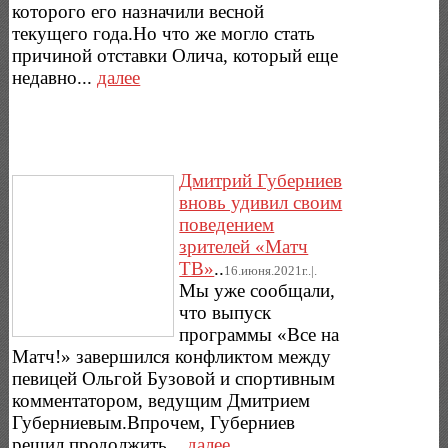
которого его назначили весной
текущего года.Но что же могло стать
причиной отставки Олича, который еще
недавно...
далее
Дмитрий Губерниев
вновь удивил своим
поведением
зрителей «Матч
ТВ»
..
16.июня.2021г..|.
Мы уже сообщали,
что выпуск
программы «Все на
Матч!» завершился конфликтом между
певицей Ольгой Бузовой и спортивным
комментатором, ведущим Дмитрием
Губерниевым.Впрочем, Губерниев
решил продолжить...
далее