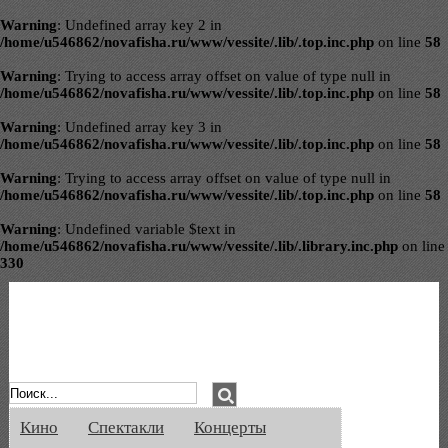
Warning
: Undefined array key 2 in
/home/u546862/novafisha.ru/www/vessite/.lib/.top.inc.php
on line
58
Warning
: Trying to access array offset on value of type null in
/home/u546862/novafisha.ru/www/vessite/.lib/.top.inc.php
on line
58
Warning
: Undefined array key 3 in
/home/u546862/novafisha.ru/www/vessite/.lib/.top.inc.php
on line
58
Warning
: Trying to access array offset on value of type null in
/home/u546862/novafisha.ru/www/vessite/.lib/.top.inc.php
on line
58
Warning
: Undefined variable $text in
/home/u546862/novafisha.ru/www/vessite/.lib/.library.inc.php
on line
330
Афиша Великого Новгорода. Кино, спе
Кино
Спектакли
Концерты