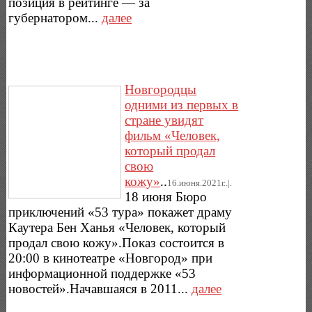
позиция в рейтинге — за
губернатором...
далее
Новгородцы
одними из первых в
стране увидят
фильм «Человек,
который продал
свою
кожу»
..
16.июня.2021г..|.
18 июня Бюро
приключений «53 тура» покажет драму
Каутера Бен Ханья «Человек, который
продал свою кожу».Показ состоится в
20:00 в кинотеатре «Новгород» при
информационной поддержке «53
новостей».Начавшаяся в 2011...
далее