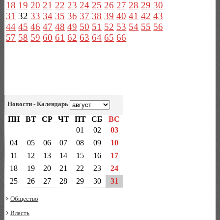
18
19
20
21
22
23
24
25
26
27
28
29
30
31
32
33
34
35
36
37
38
39
40
41
42
43
44
45
46
47
48
49
50
51
52
53
54
55
56
57
58
59
60
61
62
63
64
65
66
Новости - Календарь
ПН
ВТ
СР
ЧТ
ПТ
СБ
ВС
01
02
03
04
05
06
07
08
09
10
11
12
13
14
15
16
17
18
19
20
21
22
23
24
25
26
27
28
29
30
31
Общество
Власть