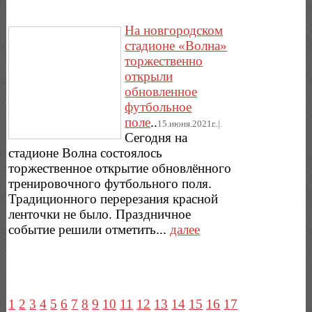
На новгородском
стадионе «Волна»
торжественно
открыли
обновленное
футбольное
поле
..
15.июня.2021г..|.
Сегодня на
стадионе Волна состоялось
торжественное открытие обновлённого
тренировочного футбольного поля.
Традиционного перерезания красной
ленточки не было. Праздничное
событие решили отметить...
далее
1
2
3
4
5
6
7
8
9
10
11
12
13
14
15
16
17