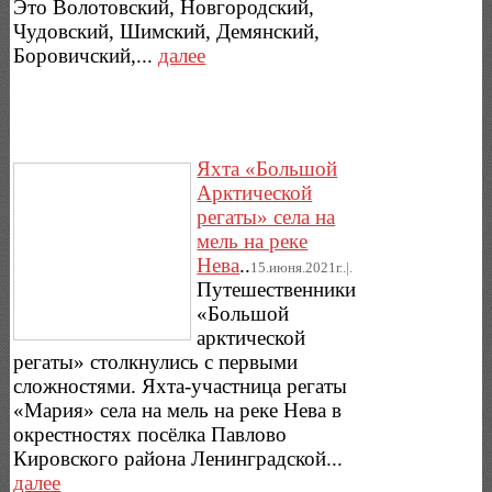
Это Волотовский, Новгородский,
Чудовский, Шимский, Демянский,
Боровичский,...
далее
Яхта «Большой
Арктической
регаты» села на
мель на реке
Нева
..
15.июня.2021г..|.
Путешественники
«Большой
арктической
регаты» столкнулись с первыми
сложностями. Яхта-участница регаты
«Мария» села на мель на реке Нева в
окрестностях посёлка Павлово
Кировского района Ленинградской...
далее