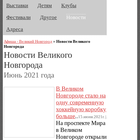
Выставки
Детям
Клубы
Фестивали
Другое
Новости
Адреса
Афиша - Великий Новгород
»
Новости Великого
Новгорода
Новости Великого
Новгорода
Июнь 2021 года
В Великом
Новгороде стало на
одну современную
хоккейную коробку
больше
..
15.июня.2021г..|.
На проспекте Мира
в Великом
Новгороде открыли