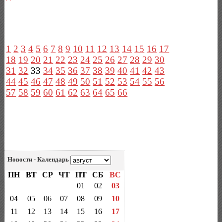
1
2
3
4
5
6
7
8
9
10
11
12
13
14
15
16
17
18
19
20
21
22
23
24
25
26
27
28
29
30
31
32
33
34
35
36
37
38
39
40
41
42
43
44
45
46
47
48
49
50
51
52
53
54
55
56
57
58
59
60
61
62
63
64
65
66
Новости - Календарь
ПН
ВТ
СР
ЧТ
ПТ
СБ
ВС
01
02
03
04
05
06
07
08
09
10
11
12
13
14
15
16
17