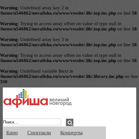
Warning
: Undefined array key 2 in
/home/u546862/novafisha.ru/www/vessite/.lib/.top.inc.php
on line
58
Warning
: Trying to access array offset on value of type null in
/home/u546862/novafisha.ru/www/vessite/.lib/.top.inc.php
on line
58
Warning
: Undefined array key 3 in
/home/u546862/novafisha.ru/www/vessite/.lib/.top.inc.php
on line
58
Warning
: Trying to access array offset on value of type null in
/home/u546862/novafisha.ru/www/vessite/.lib/.top.inc.php
on line
58
Warning
: Undefined variable $text in
/home/u546862/novafisha.ru/www/vessite/.lib/.library.inc.php
on line
330
Афиша Великого Новгорода. Кино, спе
Кино
Спектакли
Концерты