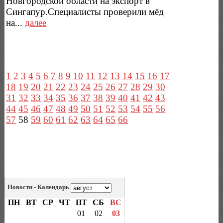
Новгородской области на экспорт в
Сингапур.Специалисты проверили мёд
на...
далее
1
2
3
4
5
6
7
8
9
10
11
12
13
14
15
16
17
18
19
20
21
22
23
24
25
26
27
28
29
30
31
32
33
34
35
36
37
38
39
40
41
42
43
44
45
46
47
48
49
50
51
52
53
54
55
56
57
58
59
60
61
62
63
64
65
66
Новости - Календарь
ПН
ВТ
СР
ЧТ
ПТ
СБ
ВС
01
02
03