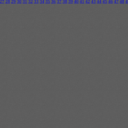
27
28
29
30
31
32
33
34
35
36
37
38
39
40
41
42
43
44
45
46
47
48
4