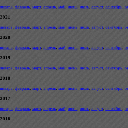
январь
,
февраль
,
март
,
апрель
,
май
,
июнь
,
июль
,
август
,
сентябрь
,
о
2021
январь
,
февраль
,
март
,
апрель
,
май
,
июнь
,
июль
,
август
,
сентябрь
,
о
2020
январь
,
февраль
,
март
,
апрель
,
май
,
июнь
,
июль
,
август
,
сентябрь
,
о
2019
январь
,
февраль
,
март
,
апрель
,
май
,
июнь
,
июль
,
август
,
сентябрь
,
о
2018
январь
,
февраль
,
март
,
апрель
,
май
,
июнь
,
июль
,
август
,
сентябрь
,
о
2017
январь
,
февраль
,
март
,
апрель
,
май
,
июнь
,
июль
,
август
,
сентябрь
,
о
2016