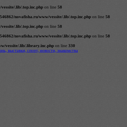
ssite/.lib/.top.inc.php
on line
58
546862/novafisha.ru/www/vessite/.lib/.top.inc.php
on line
58
ssite/.lib/.top.inc.php
on line
58
546862/novafisha.ru/www/vessite/.lib/.top.inc.php
on line
58
vessite/.lib/.library.inc.php
on line
330
нь, выставки, спорт, новости, знакомства