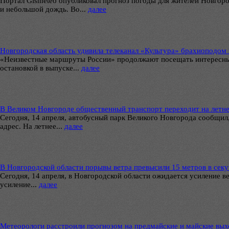
Портал Gismeteo опубликовал прогноз погоды для жителей Новгород
и небольшой дождь. Во...
далее
Новгородская область удивила телеканал «Культура» брахиоподом
«Неизвестные маршруты России» продолжают посещать интересные 
остановкой в выпуске...
далее
В Великом Новгороде общественный транспорт переходит на летнее
Сегодня, 14 апреля, автобусный парк Великого Новгорода сообщил
адрес. На летнее...
далее
В Новгородской области порывы ветра превысили 15 метров в сек
Сегодня, 14 апреля, в Новгородской области ожидается усиление 
усиление...
далее
Метеорологи расстроили прогнозом на предмайские и майские вы