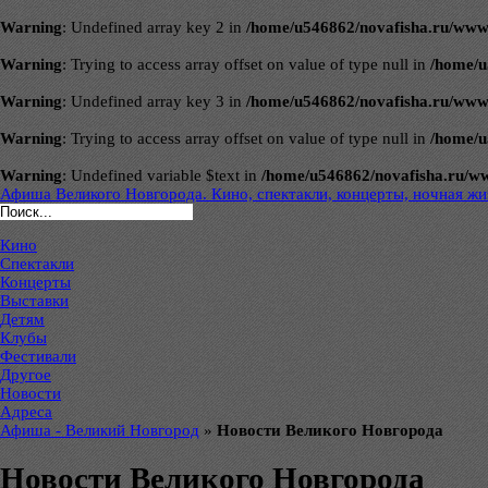
Warning
: Undefined array key 2 in
/home/u546862/novafisha.ru/www/ve
Warning
: Trying to access array offset on value of type null in
/home/u
Warning
: Undefined array key 3 in
/home/u546862/novafisha.ru/www/ve
Warning
: Trying to access array offset on value of type null in
/home/u
Warning
: Undefined variable $text in
/home/u546862/novafisha.ru/www/
Афиша Великого Новгорода. Кино, спектакли, концерты, ночная жиз
Кино
Спектакли
Концерты
Выставки
Детям
Клубы
Фестивали
Другое
Новости
Адреса
Афиша - Великий Новгород
»
Новости Великого Новгорода
Новости Великого Новгорода