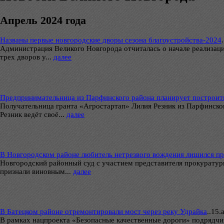
Апрель 2024 года
Названы первые новгородские дворы сезона благоустройства-2024
.
Администрация Великого Новгорода отчиталась о начале реализаци
трех дворов у...
далее
Предпринимательница из Парфинского района планирует построит
Получательница гранта «Агростартап» Лилия Резник из Парфинског
Резник ведёт своё...
далее
В Новгородском районе любитель нетрезвого вождения лишился пр
Новгородский районный суд с участием представителя прокуратур
признали виновным...
далее
В Батецком районе отремонтировали мост через реку Удрайка
..
15.
В рамках нацпроекта «Безопасные качественные дороги» подрядчи