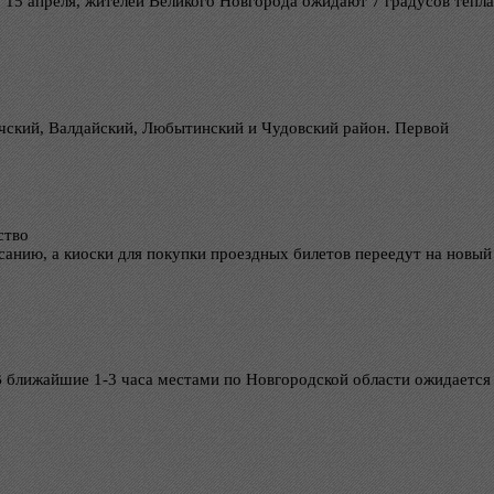
 15 апреля, жителей Великого Новгорода ожидают 7 градусов тепла
чский, Валдайский, Любытинский и Чудовский район. Первой
ство
санию, а киоски для покупки проездных билетов переедут на новый
«В ближайшие 1-3 часа местами по Новгородской области ожидается