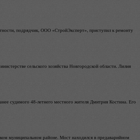
астности, подрядчик, ООО «СтройЭксперт», приступил к ремонту
инистерстве сельского хозяйства Новгородской области. Лилия
анее судимого 48-летнего местного жителя Дмитрия Костина. Его
цком муниципальном районе. Мост находился в предаварийном