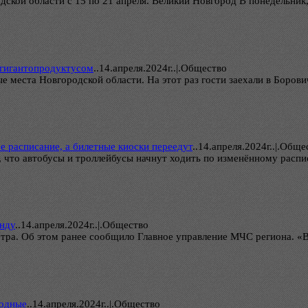
ской области с 15 по 21 апреля. Великий Новгород В понедельник,
 гигантопродуктусом
..
14.апреля.2024г..|.Общество
места Новгородской области. На этот раз гости заехали в Борови
 расписание, а билетные киоски переедут
..
14.апреля.2024г..|.Обще
, что автобусы и троллейбусы начнут ходить по изменённому распи
унду
..
14.апреля.2024г..|.Общество
ветра. Об этом ранее сообщило Главное управление МЧС региона. 
ходные
..
14.апреля.2024г..|.Общество