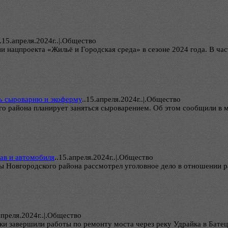
.
15.апреля.2024г..|.Общество
и нацпроекта «Жильё и Городская среда» в сезоне 2024 года. В ч
ь сыроварню и экоферму
..
15.апреля.2024г..|.Общество
о района планирует заняться сыроварением. Об этом сообщили в м
ав и автомобиля
..
15.апреля.2024г..|.Общество
ы Новгородского района рассмотрел уголовное дело в отношении р
апреля.2024г..|.Общество
ки завершили работы по ремонту моста через реку Удрайка в Бате