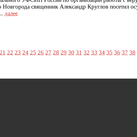
о Новгорода священник Александр Круглов посетил о
..
далее
21
22
23
24
25
26
27
28
29
30
31
32
33
34
35
36
37
38