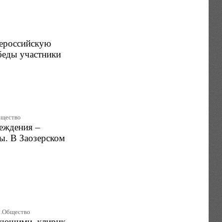
сероссийскую
беды участники
Общество
реждения –
ы. В Заозерском
.|.Общество
рующими, клирик