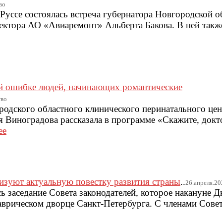
во
 Руссе состоялась встреча губернатора Новгородской 
ектора АО «Авиаремонт» Альберта Бакова. В ней такж
ой ошибке людей, начинающих романтические
тво
одского областного клинического перинатального це
Виноградова рассказала в программе «Скажите, докт
ее
изуют актуальную повестку развития страны
..
26.апреля.20
сь заседание Совета законодателей, которое накануне 
врическом дворце Санкт-Петербурга. С членами Совет