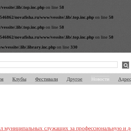
ssite/.lib/.top.inc.php
on line
58
546862/novafisha.ru/www/vessite/.lib/.top.inc.php
on line
58
ssite/.lib/.top.inc.php
on line
58
546862/novafisha.ru/www/vessite/.lib/.top.inc.php
on line
58
vessite/.lib/.library.inc.php
on line
330
спектакли, концерты, ночная жизнь, выставки, спорт, новости, знакомства
ям
Клубы
Фестивали
Другое
Новости
Адре
л муниципальных служащих за профессиональную и 