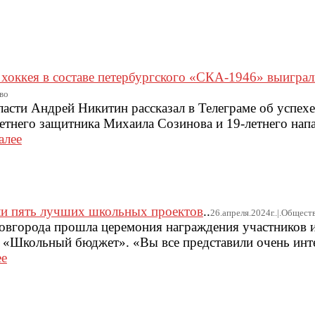
хоккея в составе петербургского «СКА-1946» выигра
тво
асти Андрей Никитин рассказал в Телеграме об успех
етнего защитника Михаила Созинова и 19-летнего на
алее
и пять лучших школьных проектов
..
26.апреля.2024г..|.Общест
овгорода прошла церемония награждения участников и
 «Школьный бюджет». «Вы все представили очень инт
ее