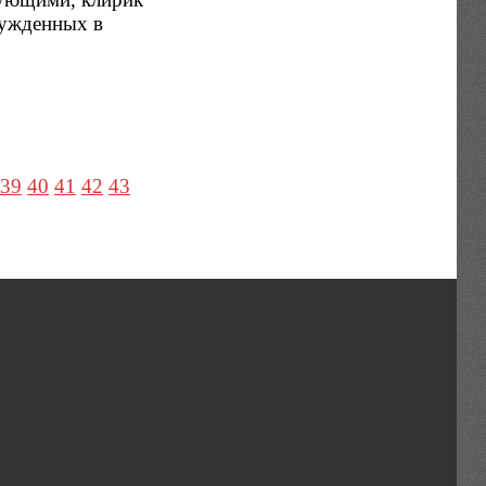
сужденных в
39
40
41
42
43