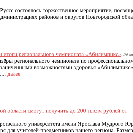
й Руссе состоялось торжественное мероприятие, посвя
администрациях районов и округов Новгородской обла
и итоги регионального чемпионата «Абилимпикс»
..
26.ап
изёры регионального чемпионата по профессиональном
ограниченными возможностями здоровья «Абилимпикс»
...
далее
й области смогут получить до 200 тысяч рублей от
арственного университета имени Ярослава Мудрого Ю
рс для учителей-предметников нашего региона. Размер