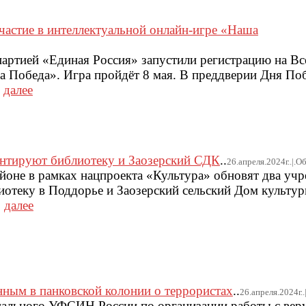
астие в интеллектуальной онлайн-игре «Наша
артией «Единая Россия» запустили регистрацию на В
а Победа». Игра пройдёт 8 мая. В преддверии Дня По
.
далее
нтируют библиотеку и Заозерский СДК
..
26.апреля.2024г..|.
йоне в рамках нацпроекта «Культура» обновят два уч
отеку в Поддорье и Заозерский сельский Дом культур
.
далее
ным в панковской колонии о террористах
..
26.апреля.2024г.
ального УФСИН России по организации работы с ве