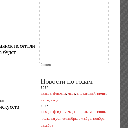
мянск посетили
а будет
Реклама
Новости по годам
2026
январь
,
февраль
,
март
,
апрель
,
май
,
июнь
,
а»,
июль
,
август
,
искусств
2025
январь
,
февраль
,
март
,
апрель
,
май
,
июнь
,
июль
,
август
,
сентябрь
,
октябрь
,
ноябрь
,
декабрь