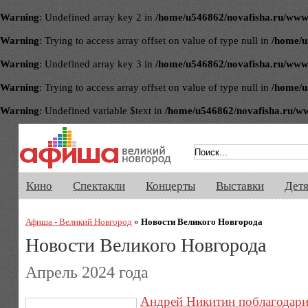
Warning
: Undefined array key 2 in
/home/u546862/novafisha.ru/www/ve
Warning
: Trying to access array offset on value of type null in
/home/u
Warning
: Undefined array key 3 in
/home/u546862/novafisha.ru/www/ve
Warning
: Trying to access array offset on value of type null in
/home/u
Warning
: Undefined variable $text in
/home/u546862/novafisha.ru/www/
Афиша Великого Новгорода. Кино, 
Кино
Спектакли
Концерты
Выставки
Дет
Афиша - Великий Новгород
»
Новости Великого Новгорода
Новости Великого Новгорода
Апрель 2024 года
Андрей Никитин поблагодари