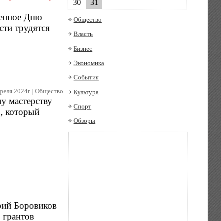
30
31
щенное Дню
Общество
сти трудятся
Власть
Бизнес
Экономика
События
реля.2024г..|.Общество
Культура
у мастерству
Спорт
, который
Обзоры
рий Боровиков
 грантов