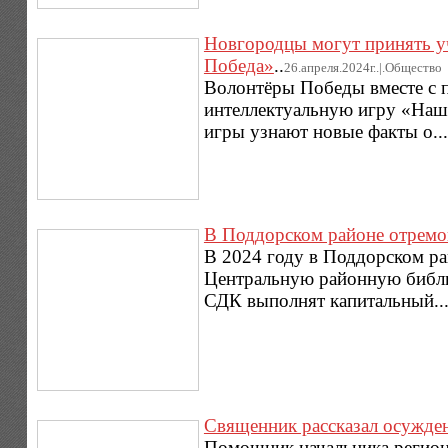
Новгородцы могут принять уч
Победа»
..
26.апреля.2024г..|.Общество
Волонтёры Победы вместе с п
интеллектуальную игру «Наш
игры узнают новые факты о..
В Поддорском районе отремо
В 2024 году в Поддорском ра
Центральную районную библи
СДК выполнят капитальный..
Священник рассказал осужден
Помощник начальника регион