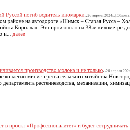
ой Руссой погиб водитель иномарки
..
26.апреля.2024г..|.Общест
ком районе на автодороге «Шимск – Старая Русса – Хо
ойота Королла». Это произошло на 38-м километре д
 и...
далее
ичивается производство молока и не только
..
26.апреля.2024
ие коллегии министерства сельского хозяйства Новгоро
р департамента растениеводства, механизации, химиза
 в проект «Профессионалитет» и будет сотрудничать 