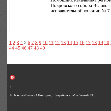
Покровского собора Великог
исправительной колонии № 7.
1
2
3
4
5
6
7
8
9
10
11
12
13
14
15
16
17
18
19
20
44
45
46
47
48
49
18+
©
Афиша - Великий Новгород
.
Разработка сайта Vessoft.RU
.