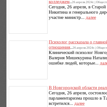
колледжем
..
26.апреля.2024г..|.Общест
Сегодня, 26 апреля, в Старой
Никитина и генерального дир
участие министр...
далее
Психолог рассказала о главн
отношения
..
26.апреля.2024г..|.Общес
Клинический психолог Новгор
Валерия Мишекурина Наталия 
ошибке людей, которые...
дал
В Новгородской области реал
Сегодня, 26 апреля, состояло
парламентаризма прошло в Та
встретился...
далее