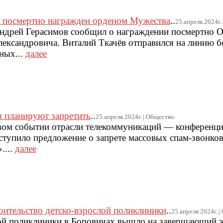
й посмертно награжден орденом Мужества
..
25.апреля.2024г.
Андрей Герасимов сообщил о награждении посмертно 
ександровича. Виталий Ткачёв отправился на линию б
ных...
далее
 планируют запретить
..
25.апреля.2024г..|.Общество
евом событии отрасли телекоммуникаций — конференц
тупило предложение о запрете массовых спам-звонков
....
далее
оительство детско-взрослой поликлиники
..
25.апреля.2024г..
ой поликлиники в Боровичах вышло на завершающий э