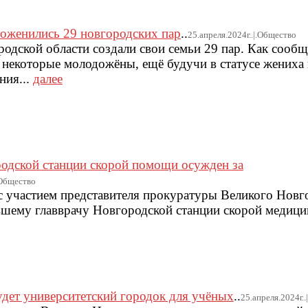
поженились 29 новгородских пар
..
25.апреля.2024г..|.Общество
родской области создали свои семьи 29 пар. Как сообщ
некоторые молодожёны, ещё будучи в статусе жениха 
ния...
далее
одской станции скорой помощи осужден за
.Общество
с участием представителя прокуратуры Великого Новг
шему главврачу Новгородской станции скорой медиц
удет университетский городок для учёных
..
25.апреля.2024г.