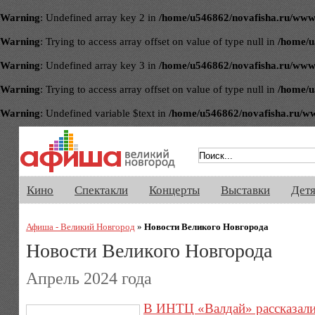
Warning
: Undefined array key 2 in
/home/u546862/novafisha.ru/www/ve
Warning
: Trying to access array offset on value of type null in
/home/u
Warning
: Undefined array key 3 in
/home/u546862/novafisha.ru/www/ve
Warning
: Trying to access array offset on value of type null in
/home/u
Warning
: Undefined variable $text in
/home/u546862/novafisha.ru/www/
Афиша Великого Новгорода. Кино, 
Кино
Спектакли
Концерты
Выставки
Дет
Афиша - Великий Новгород
»
Новости Великого Новгорода
Новости Великого Новгорода
Апрель 2024 года
В ИНТЦ «Валдай» рассказали