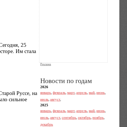
Сегодня, 25
сторе. Им стала
Реклама
Новости по годам
2026
Старой Руссе, на
январь
,
февраль
,
март
,
апрель
,
май
,
июнь
,
ыло сильное
июль
,
август
,
2025
январь
,
февраль
,
март
,
апрель
,
май
,
июнь
,
июль
,
август
,
сентябрь
,
октябрь
,
ноябрь
,
декабрь