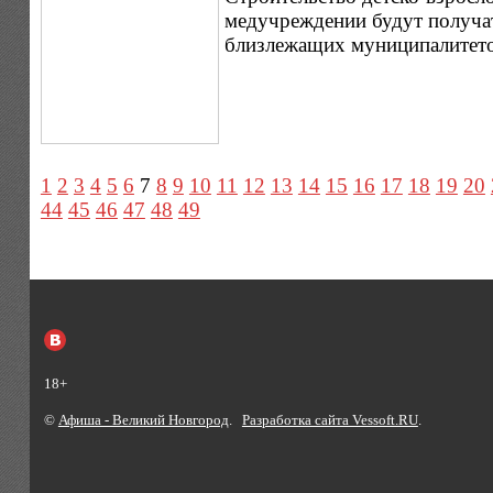
медучреждении будут получа
близлежащих муниципалитето
1
2
3
4
5
6
7
8
9
10
11
12
13
14
15
16
17
18
19
20
44
45
46
47
48
49
18+
©
Афиша - Великий Новгород
.
Разработка сайта Vessoft.RU
.