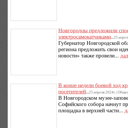
Новгородцы предложили спос
электросамокатчиками
..
25.апрел
Губернатор Новгородской обл
региона предложить свои ид
новости» также провели...
дал
В конце недели боевой ход к
посетителей
..
25.апреля.2024г..|.Обще
В Новгородском музее-запове
Софийского собора начнут пр
площадка в верхней части...
д