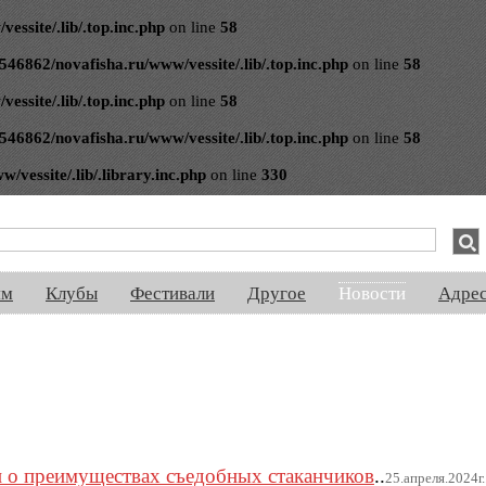
ssite/.lib/.top.inc.php
on line
58
546862/novafisha.ru/www/vessite/.lib/.top.inc.php
on line
58
ssite/.lib/.top.inc.php
on line
58
546862/novafisha.ru/www/vessite/.lib/.top.inc.php
on line
58
vessite/.lib/.library.inc.php
on line
330
спектакли, концерты, ночная жизнь, выставки, спорт, новости, знакомства
ям
Клубы
Фестивали
Другое
Новости
Адре
 о преимуществах съедобных стаканчиков
..
25.апреля.2024г