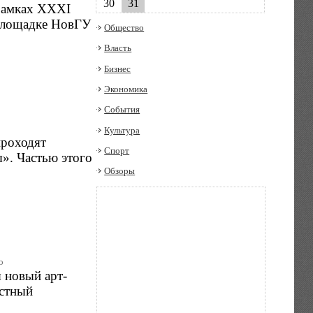
30
31
 рамках XXXI
 площадке НовГУ
Общество
Власть
Бизнес
Экономика
События
Культура
проходят
Спорт
». Частью этого
Обзоры
о
 новый арт-
естный