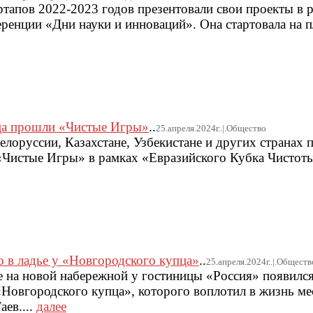
ртапов 2022-2023 годов презентовали свои проекты в
ренции «Дни науки и инноваций». Она стартовала на
ца прошли «Чистые Игры»
..
25.апреля.2024г..|.Общество
Белоруссии, Казахстане, Узбекистане и других странах 
«Чистые Игры» в рамках «Евразийского Кубка Чистоты
 в ладье у «Новгородского купца»
..
25.апреля.2024г..|.Обществ
 на новой набережной у гостиницы «Россия» появился
 «Новгородского купца», которого воплотил в жизнь м
ев....
далее