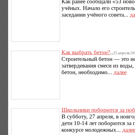
Как ранее сообщали «53 ново
учёных. Начало его строител
заседании учёного совета...
д
Как выбрать бетон?
..
25.апреля.202
Строительный бетон — это ис
затвердевания смеси из воды,
бетон, необходимо...
далее
Школьники поборются за поб
В субботу, 27 апреля, в нов
дети 10-14 лет поборются за 
конкурсе молодежных...
дале