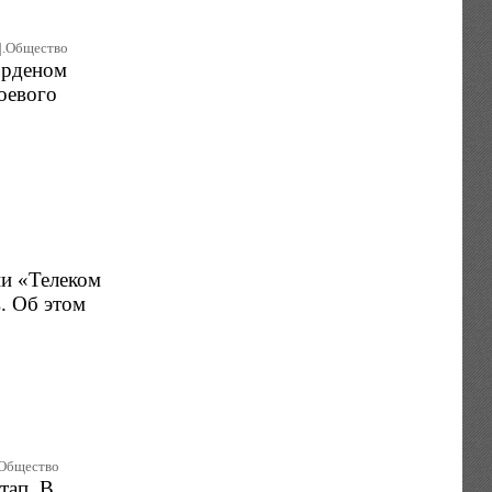
.|.Общество
Орденом
оевого
ии «Телеком
. Об этом
|.Общество
тап. В