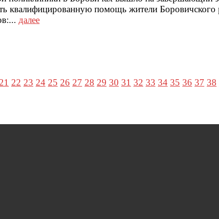
ть квалифицированную помощь жители Боровичского 
в:...
далее
21
22
23
24
25
26
27
28
29
30
31
32
33
34
35
36
37
38