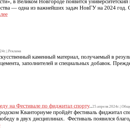
сти», в Великом Новгороде появится университетский 
ьства — одна из важнейших задач НовГУ на 2024 год. 
алее
4г..|.Реклама
кусственный каменный материал, получаемый в резуль
 цемента, заполнителей и специальных добавок. Прежде
еду на Фестивале по фиджитал спорту
..
25.апреля.2024г..|.Общ
городском Кванториуме пройдёт фестиваль фиджитал сп
победу в двух дисциплинах. Фестиваль появился благо
е