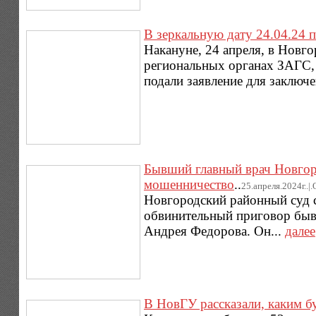
В зеркальную дату 24.04.24 
Накануне, 24 апреля, в Новго
региональных органах ЗАГС, 
подали заявление для заключе
Бывший главный врач Новгор
мошенничество
..
25.апреля.2024г..|
Новгородский районный суд 
обвинительный приговор быв
Андрея Федорова. Он...
далее
В НовГУ рассказали, каким б