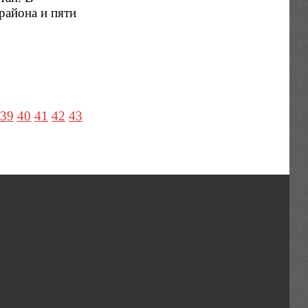
района и пяти
39
40
41
42
43