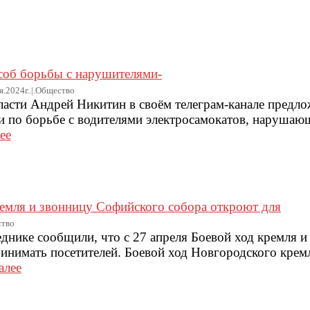
об борьбы с нарушителями-
я.2024г..|.Общество
асти Андрей Никитин в своём телеграм-канале предл
еи по борьбе с водителями электросамокатов, наруша
ее
ремля и звонницу Софийского собора откроют для
ство
днике сообщили, что с 27 апреля Боевой ход кремля и
инимать посетителей. Боевой ход Новгородского кремл
алее