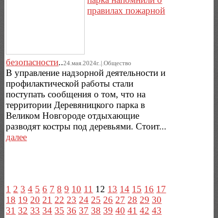
правилах пожарной
безопасности
..
24.мая.2024г..|.Общество
В управление надзорной деятельности и
профилактической работы стали
поступать сообщения о том, что на
территории Деревяницкого парка в
Великом Новгороде отдыхающие
разводят костры под деревьями. Стоит...
далее
1
2
3
4
5
6
7
8
9
10
11
12
13
14
15
16
17
18
19
20
21
22
23
24
25
26
27
28
29
30
31
32
33
34
35
36
37
38
39
40
41
42
43