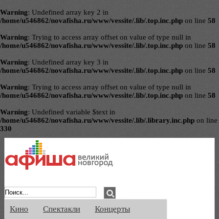
Warning
: Undefined array key 2 in
/home/u546862/novafisha.ru/www/vessite/.lib/.top.inc.php
on line
58
Warning
: Trying to access array offset on value of type null in
/home/u546862/novafisha.ru/www/vessite/.lib/.top.inc.php
on line
58
Warning
: Undefined array key 3 in
/home/u546862/novafisha.ru/www/vessite/.lib/.top.inc.php
on line
58
Warning
: Trying to access array offset on value of type null in
/home/u546862/novafisha.ru/www/vessite/.lib/.top.inc.php
on line
58
Warning
: Undefined variable $text in
/home/u546862/novafisha.ru/www/vessite/.lib/.library.inc.php
on line
330
Афиша Великого Новгорода. Кино, спе
Кино
Спектакли
Концерты