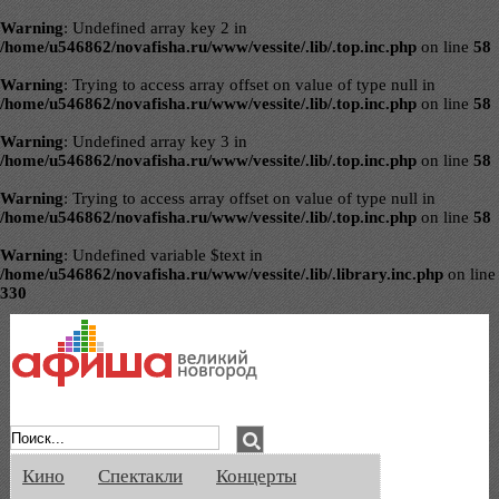
Warning
: Undefined array key 2 in
/home/u546862/novafisha.ru/www/vessite/.lib/.top.inc.php
on line
58
Warning
: Trying to access array offset on value of type null in
/home/u546862/novafisha.ru/www/vessite/.lib/.top.inc.php
on line
58
Warning
: Undefined array key 3 in
/home/u546862/novafisha.ru/www/vessite/.lib/.top.inc.php
on line
58
Warning
: Trying to access array offset on value of type null in
/home/u546862/novafisha.ru/www/vessite/.lib/.top.inc.php
on line
58
Warning
: Undefined variable $text in
/home/u546862/novafisha.ru/www/vessite/.lib/.library.inc.php
on line
330
Афиша Великого Новгорода. Кино, спе
Кино
Спектакли
Концерты