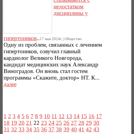
недостатком
дисциплины у
гипертоников
..
17.мая.2024г..|.Общество
Одну из проблем, связанных с лечением
гипертоников, озвучил главный
кардиолог Великого Новгорода,
кандидат медицинских наук Александр
Виноградов. Он вновь стал гостем
программы «Скажите, доктор» НТ. К...
далее
1
2
3
4
5
6
7
8
9
10
11
12
13
14
15
16
17
18
19
20
21
22
23
24
25
26
27
28
29
30
31
32
33
34
35
36
37
38
39
40
41
42
43