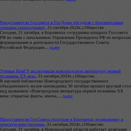
Представители Госсовета и ГосДумы обсудили с боровичскими
семьями соцподдержку
..
31.октября.2024г..|.Общество
Сегодня, 31 октября, в Боровичах сотрудники аппарата Госсовета
РФ во главе с начальником Управления Президента РФ по вопросам
формирования и деятельности Государственного Совета
Российской Федерации...
далее
Учёные НовГУ исследовали новгородскую литературу первой
половины XX века
..
31.октября.2024г..|.Общество
В научной библиотеке Новгородского государственного
объединенного музея-заповедника 30 октября прошёл круглый стол
под названием «Новгородская литература первой половины XX
века: открытые факты, имена,...
далее
Представители ГосСовета посетили в Боровичах поликлинику и
женскую консультацию
..
31.октября.2024г..|.Общество
Сегодня, 31 октября, в Новгородской области работает делегация