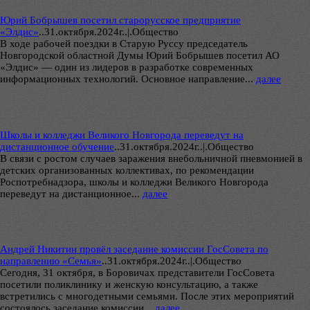
Юрий Бобрышев посетил старорусское предприятие
«Элдис»
..
31.октября.2024г..|.Общество
В ходе рабочей поездки в Старую Руссу председатель
Новгородской областной Думы Юрий Бобрышев посетил АО
«Элдис» — один из лидеров в разработке современных
информационных технологий. Основное направление...
далее
Школы и колледжи Великого Новгорода переведут на
дистанционное обучение
..
31.октября.2024г..|.Общество
В связи с ростом случаев заражения внебольничной пневмонией в
детских организованных коллективах, по рекомендации
Роспотребнадзора, школы и колледжи Великого Новгорода
переведут на дистанционное...
далее
Андрей Никитин провёл заседание комиссии ГосСовета по
направлению «Семья»
..
31.октября.2024г..|.Общество
Сегодня, 31 октября, в Боровичах представители ГосСовета
посетили поликлинику и женскую консультацию, а также
встретились с многодетными семьями. После этих мероприятий
состоялось заседание комиссии...
далее