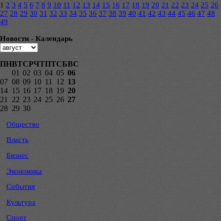
1
2
3
4
5
6
7
8
9
10
11
12
13
14
15
16
17
18
19
20
21
22
23
24
25
26
27
28
29
30
31
32
33
34
35
36
37
38
39
40
41
42
43
44
45
46
47
48
49
Новости - Календарь
ПН
ВТ
СР
ЧТ
ПТ
СБ
ВС
01
02
03
04
05
06
07
08
09
10
11
12
13
14
15
16
17
18
19
20
21
22
23
24
25
26
27
28
29
30
Общество
Власть
Бизнес
Экономика
События
Культура
Спорт