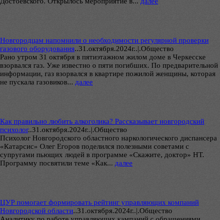
Достоевского. Открылось мероприятие в...
далее
Новгородцам напомнили о необходимости регулярной проверки
газового оборудования
..
31.октября.2024г..|.Общество
Рано утром 31 октября в пятиэтажном жилом доме в Черкесске
взорвался газ. Уже известно о пяти погибших. По предварительной
информации, газ взорвался в квартире пожилой женщины, которая
не пускала газовиков...
далее
Как правильно любить алкоголика? Рассказывает новгородский
психолог
..
31.октября.2024г..|.Общество
Психолог Новгородского областного наркологического диспансера
«Катарсис» Олег Егоров поделился полезными советами с
супругами пьющих людей в программе «Скажите, доктор» НТ.
Программу посвятили теме «Как...
далее
ЦУР помогает формировать рейтинг управляющих компаний
Новгородской области
..
31.октября.2024г..|.Общество
Аналитику по работе управляющих кампаний с обращениями