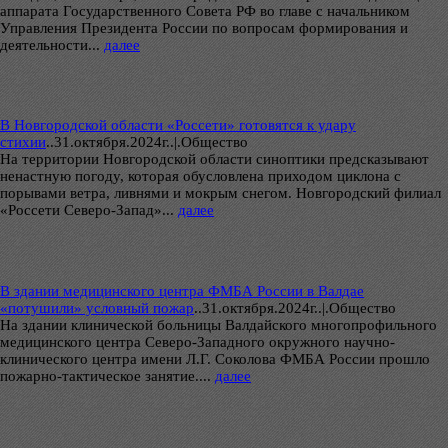
аппарата Государственного Совета РФ во главе с начальником
Управления Президента России по вопросам формирования и
деятельности...
далее
В Новгородской области «Россети» готовятся к удару
стихии
..
31.октября.2024г..|.Общество
На территории Новгородской области синоптики предсказывают
ненастную погоду, которая обусловлена приходом циклона с
порывами ветра, ливнями и мокрым снегом. Новгородский филиал
«Россети Северо-Запад»...
далее
В здании медицинского центра ФМБА России в Валдае
«потушили» условный пожар
..
31.октября.2024г..|.Общество
На здании клинической больницы Валдайского многопрофильного
медицинского центра Северо-Западного окружного научно-
клинического центра имени Л.Г. Соколова ФМБА России прошло
пожарно-тактическое занятие....
далее