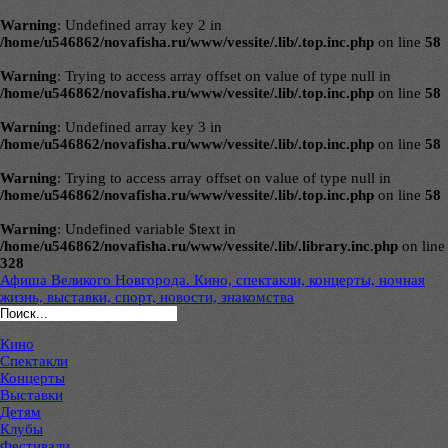
Warning
: Undefined array key 2 in
/home/u546862/novafisha.ru/www/vessite/.lib/.top.inc.php
on line
58
Warning
: Trying to access array offset on value of type null in
/home/u546862/novafisha.ru/www/vessite/.lib/.top.inc.php
on line
58
Warning
: Undefined array key 3 in
/home/u546862/novafisha.ru/www/vessite/.lib/.top.inc.php
on line
58
Warning
: Trying to access array offset on value of type null in
/home/u546862/novafisha.ru/www/vessite/.lib/.top.inc.php
on line
58
Warning
: Undefined variable $text in
/home/u546862/novafisha.ru/www/vessite/.lib/.library.inc.php
on line
328
Афиша Великого Новгорода. Кино, спектакли, концерты, ночная
жизнь, выставки, спорт, новости, знакомства
Кино
Спектакли
Концерты
Выставки
Детям
Клубы
Фестивали