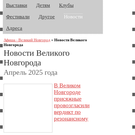
Выставки
Детям
Клубы
Фестивали
Другое
Новости
Адреса
Афиша - Великий Новгород
»
Новости Великого
Новгорода
Новости Великого
Новгорода
Апрель 2025 года
В Великом
Новгороде
присяжные
провозгласили
вердикт по
резонансному