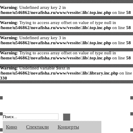
Warning
: Undefined array key 2 in
/home/u546862/novafisha.ru/www/vessite/.lib/.top.inc.php
on line
58
Warning
: Trying to access array offset on value of type null in
/home/u546862/novafisha.ru/www/vessite/.lib/.top.inc.php
on line
58
Warning
: Undefined array key 3 in
/home/u546862/novafisha.ru/www/vessite/.lib/.top.inc.php
on line
58
Warning
: Trying to access array offset on value of type null in
/home/u546862/novafisha.ru/www/vessite/.lib/.top.inc.php
on line
58
Warning
: Undefined variable $text in
/home/u546862/novafisha.ru/www/vessite/.lib/.library.inc.php
on line
330
Афиша Великого Новгорода. Кино, спе
Кино
Спектакли
Концерты