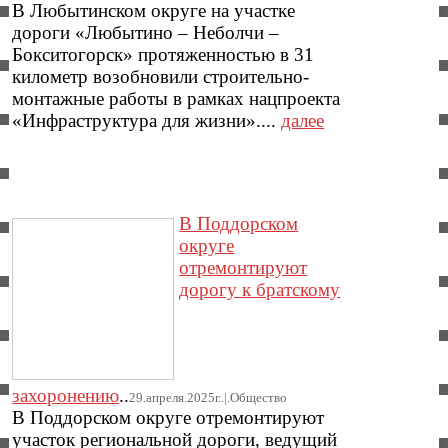
В Любытинском округе на участке
дороги «Любытино – Неболчи –
Бокситогорск» протяженностью в 31
километр возобновили строительно-
монтажные работы в рамках нацпроекта
«Инфраструктура для жизни»....
далее
В Поддорском
округе
отремонтируют
дорогу к братскому
захоронению
..
29.апреля.2025г..|.Общество
В Поддорском округе отремонтируют
участок региональной дороги, ведущий