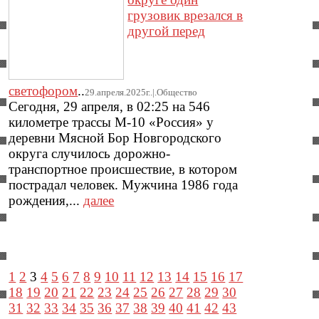
грузовик врезался в
другой перед
светофором
..
29.апреля.2025г..|.Общество
Сегодня, 29 апреля, в 02:25 на 546
километре трассы М-10 «Россия» у
деревни Мясной Бор Новгородского
округа случилось дорожно-
транспортное происшествие, в котором
пострадал человек. Мужчина 1986 года
рождения,...
далее
1
2
3
4
5
6
7
8
9
10
11
12
13
14
15
16
17
18
19
20
21
22
23
24
25
26
27
28
29
30
31
32
33
34
35
36
37
38
39
40
41
42
43