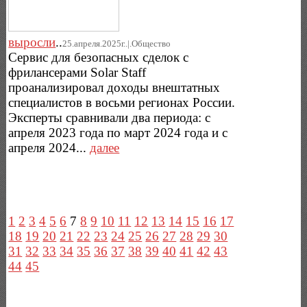
выросли
..
25.апреля.2025г..|.Общество
Сервис для безопасных сделок с
фрилансерами Solar Staff
проанализировал доходы внештатных
специалистов в восьми регионах России.
Эксперты сравнивали два периода: с
апреля 2023 года по март 2024 года и с
апреля 2024...
далее
1
2
3
4
5
6
7
8
9
10
11
12
13
14
15
16
17
18
19
20
21
22
23
24
25
26
27
28
29
30
31
32
33
34
35
36
37
38
39
40
41
42
43
44
45