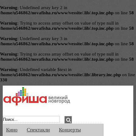
Warning
: Undefined array key 2 in
/home/u546862/novafisha.ru/www/vessite/.lib/.top.inc.php
on line
58
Warning
: Trying to access array offset on value of type null in
/home/u546862/novafisha.ru/www/vessite/.lib/.top.inc.php
on line
58
Warning
: Undefined array key 3 in
/home/u546862/novafisha.ru/www/vessite/.lib/.top.inc.php
on line
58
Warning
: Trying to access array offset on value of type null in
/home/u546862/novafisha.ru/www/vessite/.lib/.top.inc.php
on line
58
Warning
: Undefined variable $text in
/home/u546862/novafisha.ru/www/vessite/.lib/.library.inc.php
on line
330
Афиша Великого Новгорода. Кино, спе
Кино
Спектакли
Концерты