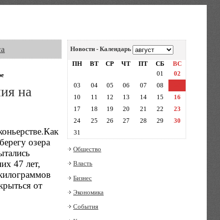
са
Новости - Календарь
ПН
ВТ
СР
ЧТ
ПТ
СБ
ВС
01
02
ре
03
04
05
06
07
08
09
ия на
10
11
12
13
14
15
16
17
18
19
20
21
22
23
24
25
26
27
28
29
30
коньерстве.Как
31
берегу озера
Общество
ытались
их 47 лет,
Власть
 килограммов
Бизнес
крыться от
Экономика
События