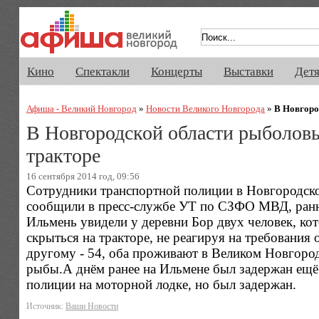
Афиша Великого Новгорода. Кино, 
Кино
Спектакли
Концерты
Выставки
Дет
Афиша - Великий Новгород
»
Новости Великого Новгорода
»
В Новгоро
В Новгородской области рыболовы
тракторе
16 сентября 2014 год, 09:56
Сотрудники транспортной полиции в Новгородско
сообщили в пресс-службе УТ по СЗФО МВД, ранни
Ильмень увидели у деревни Бор двух человек, ко
скрыться на тракторе, не реагируя на требования 
другому - 54, оба проживают в Великом Новгород
рыбы.А днём ранее на Ильмене был задержан ещё 
полиции на моторной лодке, но был задержан.
Источник:
Ваши Новости