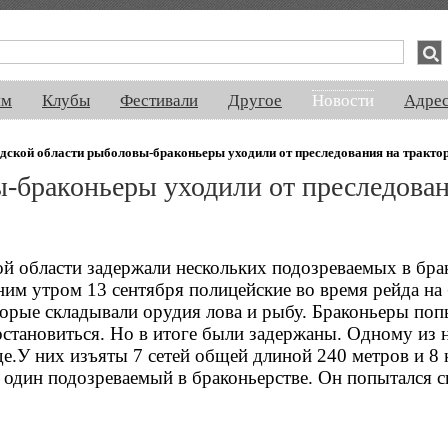
спектакли, концерты, ночная жизнь, выставки, спорт, новости, знакомства
ям
Клубы
Фестивали
Другое
Новости
Адре
дской области рыболовы-браконьеры уходили от преследования на тракто
-браконьеры уходили от преследован
й области задержали нескольких подозреваемых в бра
м утром 13 сентября полицейские во время рейда на 
торые складывали орудия лова и рыбу. Браконьеры поп
остановиться. Но в итоге были задержаны. Одному из н
е.У них изъяты 7 сетей общей длиной 240 метров и 8
один подозреваемый в браконьерстве. Он попытался с