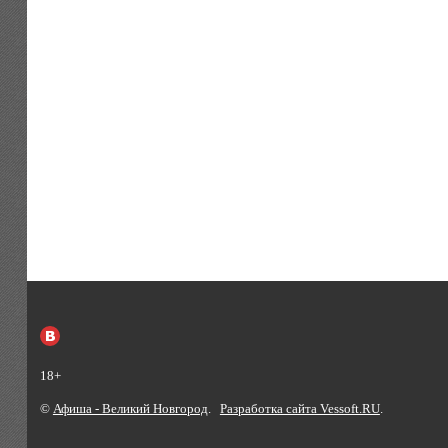
18+
©
Афиша - Великий Новгород
.
Разработка сайта Vessoft.RU
.