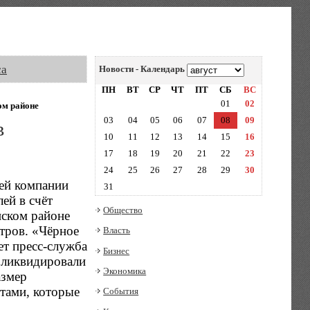
са
Новости - Календарь
ПН
ВТ
СР
ЧТ
ПТ
СБ
ВС
01
02
ом районе
03
04
05
06
07
08
09
в
10
11
12
13
14
15
16
17
18
19
20
21
22
23
24
25
26
27
28
29
30
ей компании
31
ей в счёт
Общество
нском районе
тров. «Чёрное
Власть
ет пресс-служба
Бизнес
 ликвидировали
Экономика
азмер
тами, которые
События