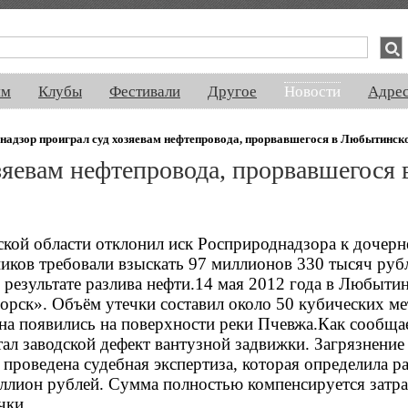
спектакли, концерты, ночная жизнь, выставки, спорт, новости, знакомства
ям
Клубы
Фестивали
Другое
Новости
Адре
надзор проиграл суд хозяевам нефтепровода, прорвавшегося в Любытинск
зяевам нефтепровода, прорвавшегося 
кой области отклонил иск Росприроднадзора к дочерн
ков требовали взыскать 97 миллионов 330 тысяч рубл
результате разлива нефти.14 мая 2012 года в Любыти
ск». Объём утечки составил около 50 кубических ме
тна появились на поверхности реки Пчевжа.Как сообща
ал заводской дефект вантузной задвижки. Загрязнение
 проведена судебная экспертиза, которая определила р
лион рублей. Сумма полностью компенсируется затра
чки.