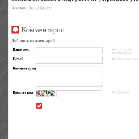
Источник:
Ваши Новости
Комментарии
Добавить комментарий
Ваше имя
имя (ник) для
отображения
E-mail
не показывается н
Комментарий
Введите код
цифры кода