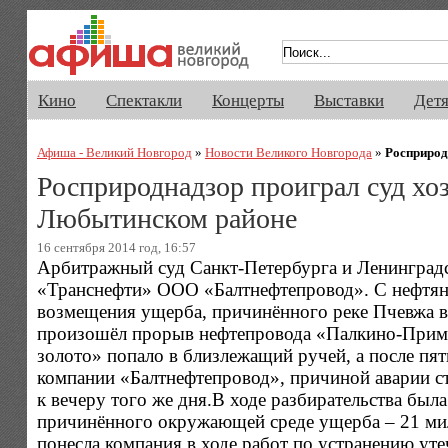
Афиша Великого Новгорода. Кино, 
Кино
Спектакли
Концерты
Выставки
Дет
Афиша - Великий Новгород
»
Новости Великого Новгорода
»
Росприрод
Росприроднадзор проиграл суд хо
Любытинском районе
16 сентября 2014 год, 16:57
Арбитражный суд Санкт-Петербурга и Ленинградс
«Транснефти» ООО «Балтнефтепровод». С нефтяни
возмещения ущерба, причинённого реке Пчевжа в 
произошёл прорыв нефтепровода «Палкино-Примор
золото» попало в близлежащий ручей, а после пя
компании «Балтнефтепровод», причиной аварии ст
к вечеру того же дня.В ходе разбирательства была
причинённого окружающей среде ущерба – 21 мил
понесла компания в ходе работ по устранению уте