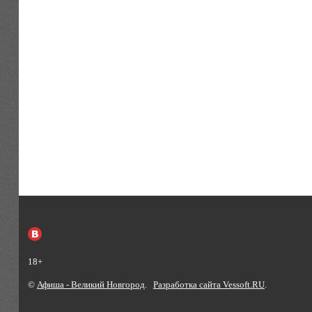
18+
©
Афиша - Великий Новгород
.
Разработка сайта Vessoft.RU
.