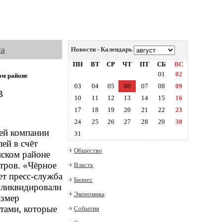
са
Новости - Календарь
ПН
ВТ
СР
ЧТ
ПТ
СБ
ВС
01
02
ом районе
03
04
05
06
07
08
09
в
10
11
12
13
14
15
16
17
18
19
20
21
22
23
24
25
26
27
28
29
30
ей компании
31
ей в счёт
Общество
нском районе
тров. «Чёрное
Власть
ет пресс-служба
Бизнес
 ликвидировали
Экономика
азмер
тами, которые
События