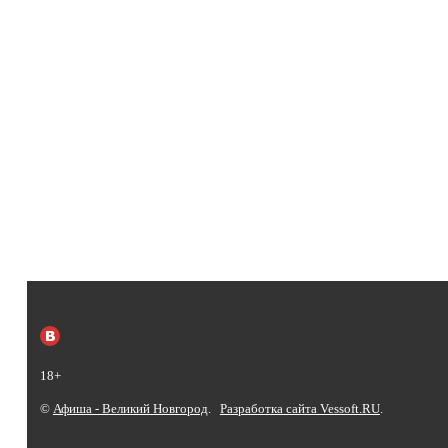
18+
©
Афиша - Великий Новгород
.
Разработка сайта Vessoft.RU
.