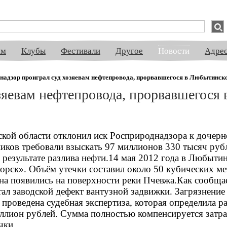
спектакли, концерты, ночная жизнь, выставки, спорт, новости, знакомства
ям
Клубы
Фестивали
Другое
Новости
Адре
надзор проиграл суд хозяевам нефтепровода, прорвавшегося в Любытинск
зяевам нефтепровода, прорвавшегося 
кой области отклонил иск Росприроднадзора к дочерн
ков требовали взыскать 97 миллионов 330 тысяч рубл
результате разлива нефти.14 мая 2012 года в Любыти
ск». Объём утечки составил около 50 кубических ме
тна появились на поверхности реки Пчевжа.Как сообща
ал заводской дефект вантузной задвижки. Загрязнение
 проведена судебная экспертиза, которая определила р
лион рублей. Сумма полностью компенсируется затра
чки.