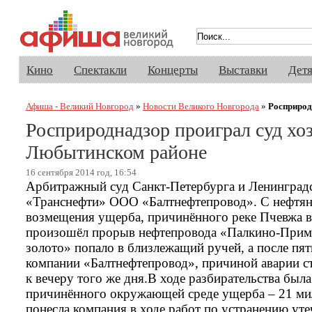
Афиша Великого Новгорода. Кино, 
Кино
Спектакли
Концерты
Выставки
Дет
Афиша - Великий Новгород
»
Новости Великого Новгорода
»
Росприрод
Росприроднадзор проиграл суд хо
Любытинском районе
16 сентября 2014 год, 16:54
Арбитражный суд Санкт-Петербурга и Ленинградс
«Транснефти» ООО «Балтнефтепровод». С нефтяни
возмещения ущерба, причинённого реке Пчевжа в 
произошёл прорыв нефтепровода «Палкино-Примор
золото» попало в близлежащий ручей, а после пя
компании «Балтнефтепровод», причиной аварии ст
к вечеру того же дня.В ходе разбирательства была
причинённого окружающей среде ущерба – 21 мил
понесла компания в ходе работ по устранению уте