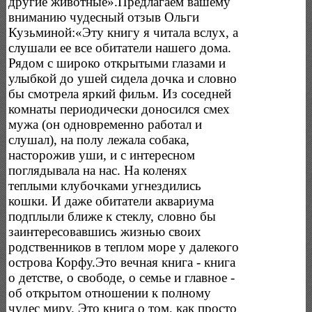
другие животные».Предлагаем вашему
вниманию чудесный отзыв Ольги
Кузьминой:«Эту книгу я читала вслух, а
слушали ее все обитатели нашего дома.
Рядом с широко открытыми глазами и
улыбкой до ушей сидела дочка и словно
бы смотрела яркий фильм. Из соседней
комнаты периодически доносился смех
мужа (он одновременно работал и
слушал), на полу лежала собака,
насторожив уши, и с интересном
поглядывала на нас. На коленях
теплыми клубочками угнездились
кошки. И даже обитатели аквариума
подплыли ближе к стеклу, словно бы
заинтересовавшись жизнью своих
родственников в теплом море у далекого
острова Корфу.Это вечная книга - книга
о детстве, о свободе, о семье и главное -
об открытом отношении к полному
чудес миру. Это книга о том, как просто