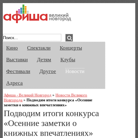
Афиша Великого Новгорода. Кино, спе
Кино
Спектакли
Концерты
Выставки
Детям
Клубы
Фестивали
Другое
Новости
Адреса
Афиша - Великий Новгород
»
Новости Великого
Новгорода
»
Подводим итоги конкурса «Осенние
заметки о книжных впечатлениях»
Подводим итоги конкурса
«Осенние заметки о
книжных впечатлениях»