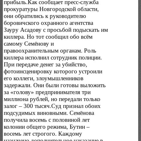
прибыль.Как сообщает пресс-служба
прокуратуры Новгородской области,
они обратились к руководителю
боровичского охранного агентства
Зауру Асадову с просьбой подыскать им
киллера. Но тот сообщил обо всём
самому Семёнову и
правоохранительным органам. Роль
киллера исполнил сотрудник полиции.
При передаче денег за убийство,
фотоинсценировку которого устроили
его коллеги, злоумышленников
задержали. Они были готовы выложить
за «голову» предпринимателя три
миллиона рублей, но передали только
залог – 300 тысяч.Суд признал обоих
подсудимых виновными. Семёнова
получила восемь с половиной лет
колонии общего режима, Бутин –
восемь лет строгого. Каждому
назначено дополнительное наказание в