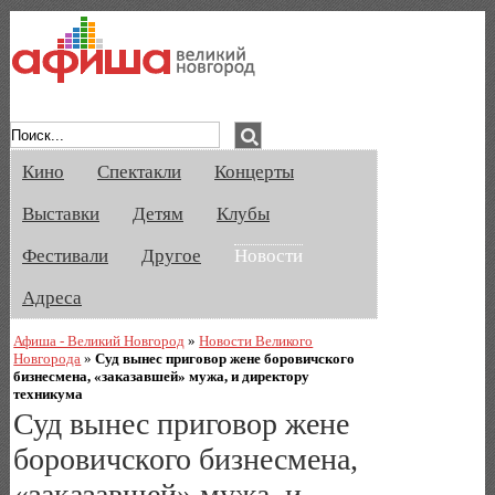
Афиша Великого Новгорода. Кино, спе
Кино
Спектакли
Концерты
Выставки
Детям
Клубы
Фестивали
Другое
Новости
Адреса
Афиша - Великий Новгород
»
Новости Великого
Новгорода
»
Суд вынес приговор жене боровичского
бизнесмена, «заказавшей» мужа, и директору
техникума
Суд вынес приговор жене
боровичского бизнесмена,
«заказавшей» мужа, и