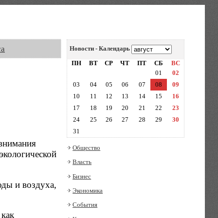
са
Новости - Календарь
ПН
ВТ
СР
ЧТ
ПТ
СБ
ВС
01
02
03
04
05
06
07
08
09
10
11
12
13
14
15
16
17
18
19
20
21
22
23
24
25
26
27
28
29
30
31
 внимания
Общество
 экологической
Власть
Бизнес
оды и воздуха,
Экономика
События
 как