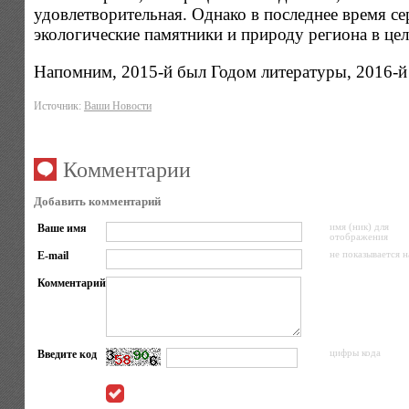
удовлетворительная. Однако в последнее время с
экологические памятники и природу региона в це
Напомним, 2015-й был Годом литературы, 2016-й 
Источник:
Ваши Новости
Комментарии
Добавить комментарий
Ваше имя
имя (ник) для
отображения
E-mail
не показывается н
Комментарий
Введите код
цифры кода