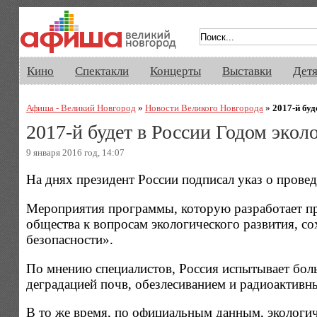
Афиша Великого Новгорода. Кино, 
Кино
Спектакли
Концерты
Выставки
Дет
Афиша - Великий Новгород
»
Новости Великого Новгорода
»
2017-й буд
2017-й будет в России Годом экол
9 января 2016 год, 14:07
На днях президент России подписал указ о провед
Мероприятия программы, которую разработает пр
общества к вопросам экологического развития, с
безопасности».
По мнению специалистов, Россия испытывает боль
деградацией почв, обезлесиванием и радиоактивн
В то же время, по официальным данным, экологич