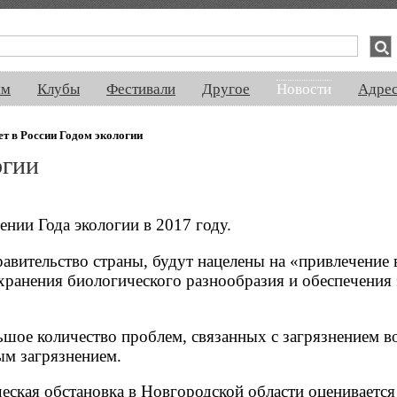
спектакли, концерты, ночная жизнь, выставки, спорт, новости, знакомства
ям
Клубы
Фестивали
Другое
Новости
Адре
ет в России Годом экологии
огии
ении Года экологии в 2017 году.
авительство страны, будут нацелены на «привлечение
охранения биологического разнообразия и обеспечения
шое количество проблем, связанных с загрязнением в
ым загрязнением.
еская обстановка в Новгородской области оценивается