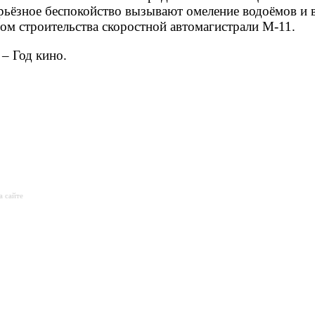
ерьёзное беспокойство вызывают омеление водоёмов и 
лом строительства скоростной автомагистрали М-11.
– Год кино.
а сайте