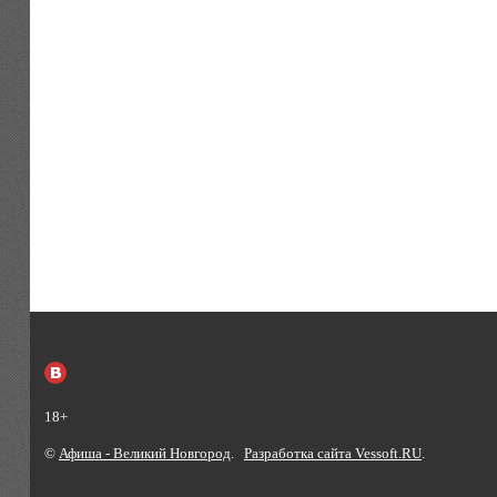
18+
©
Афиша - Великий Новгород
.
Разработка сайта Vessoft.RU
.