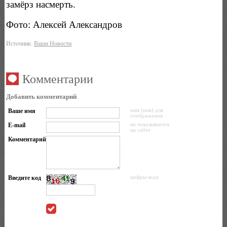
замёрз насмерть.
Фото: Алексей Александров
Источник:
Ваши Новости
Комментарии
Добавить комментарий
Ваше имя
имя (ник) для
отображения
E-mail
не показывается
на сайте
Комментарий
Введите код
цифры кода