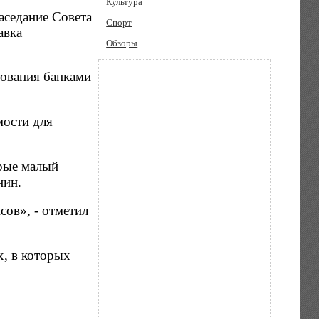
Культура
аседание Совета
Спорт
авка
Обзоры
тования банками
мости для
орые малый
нин.
сов», - отметил
х, в которых