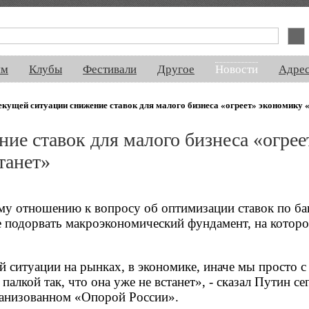
спектакли, концерты, ночная жизнь, выставки, спорт, новости, знакомства
ям
Клубы
Фестивали
Другое
Новости
Адре
екущей ситуации снижение ставок для малого бизнеса «огреет» экономику «т
ие ставок для малого бизнеса «огрее
танет»
му отношению к вопросу об оптимизации ставок по ба
не подорвать макроэкономический фундамент, на котор
й ситуации на рынках, в экономике, иначе мы просто с
алкой так, что она уже не встанет», - сказал Путин се
ганизованном «Опорой России».