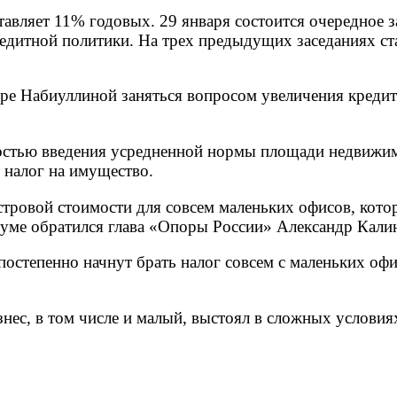
авляет 11% годовых. 29 января состоится очередное з
едитной политики. На трех предыдущих заседаниях ст
ире Набиуллиной заняться вопросом увеличения креди
зностью введения усредненной нормы площади недвижи
т налог на имущество.
стровой стоимости для совсем маленьких офисов, кот
форуме обратился глава «Опоры России» Александр Кали
постепенно начнут брать налог совсем с маленьких офи
знес, в том числе и малый, выстоял в сложных условия