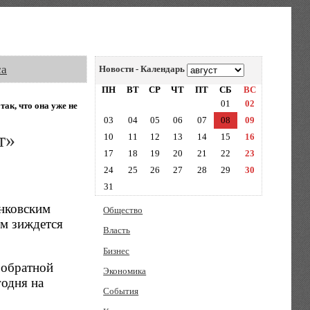
са
Новости - Календарь
ПН
ВТ
СР
ЧТ
ПТ
СБ
ВС
01
02
ак, что она уже не
03
04
05
06
07
08
09
т»
10
11
12
13
14
15
16
17
18
19
20
21
22
23
24
25
26
27
28
29
30
31
нковским
Общество
ом зиждется
Власть
Бизнес
 обратной
Экономика
годня на
События