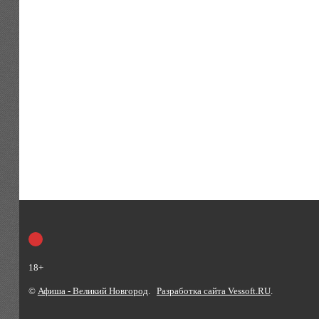
18+
©
Афиша - Великий Новгород
.
Разработка сайта Vessoft.RU
.