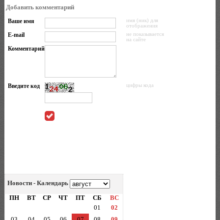
Добавить комментарий
Ваше имя
имя (ник) для
отображения
E-mail
не показывается
на сайте
Комментарий
Введите код
цифры кода
Новости - Календарь
ПН
ВТ
СР
ЧТ
ПТ
СБ
ВС
01
02
03
04
05
06
07
08
09