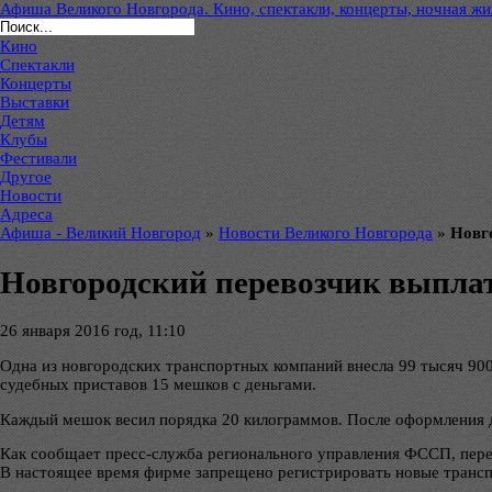
Афиша Великого Новгорода. Кино, спектакли, концерты, ночная жиз
Кино
Спектакли
Концерты
Выставки
Детям
Клубы
Фестивали
Другое
Новости
Адреса
Афиша - Великий Новгород
»
Новости Великого Новгорода
»
Новг
Новгородский перевозчик выплат
26 января 2016 год, 11:10
Одна из новгородских транспортных компаний внесла 99 тысяч 900
судебных приставов 15 мешков с деньгами.
Каждый мешок весил порядка 20 килограммов. После оформления д
Как сообщает пресс-служба регионального управления ФССП, пер
В настоящее время фирме запрещено регистрировать новые трансп