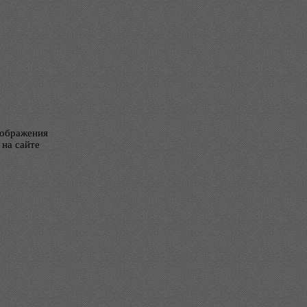
тображения
 на сайте