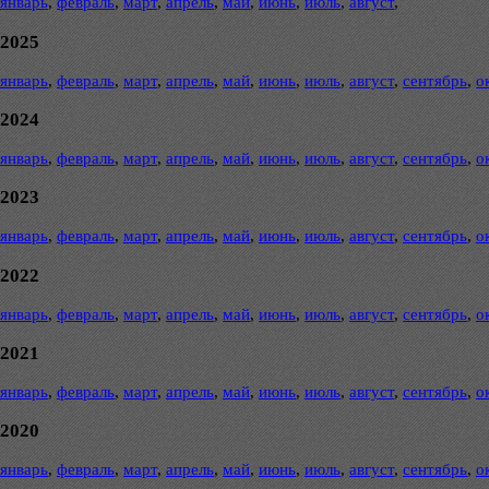
январь
,
февраль
,
март
,
апрель
,
май
,
июнь
,
июль
,
август
,
2025
январь
,
февраль
,
март
,
апрель
,
май
,
июнь
,
июль
,
август
,
сентябрь
,
о
2024
январь
,
февраль
,
март
,
апрель
,
май
,
июнь
,
июль
,
август
,
сентябрь
,
о
2023
январь
,
февраль
,
март
,
апрель
,
май
,
июнь
,
июль
,
август
,
сентябрь
,
о
2022
январь
,
февраль
,
март
,
апрель
,
май
,
июнь
,
июль
,
август
,
сентябрь
,
о
2021
январь
,
февраль
,
март
,
апрель
,
май
,
июнь
,
июль
,
август
,
сентябрь
,
о
2020
январь
,
февраль
,
март
,
апрель
,
май
,
июнь
,
июль
,
август
,
сентябрь
,
о