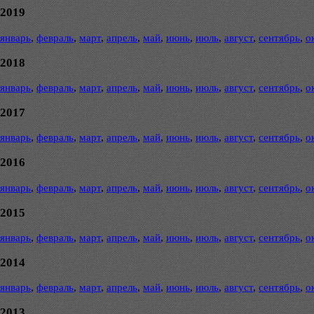
2019
январь
,
февраль
,
март
,
апрель
,
май
,
июнь
,
июль
,
август
,
сентябрь
,
о
2018
январь
,
февраль
,
март
,
апрель
,
май
,
июнь
,
июль
,
август
,
сентябрь
,
о
2017
январь
,
февраль
,
март
,
апрель
,
май
,
июнь
,
июль
,
август
,
сентябрь
,
о
2016
январь
,
февраль
,
март
,
апрель
,
май
,
июнь
,
июль
,
август
,
сентябрь
,
о
2015
январь
,
февраль
,
март
,
апрель
,
май
,
июнь
,
июль
,
август
,
сентябрь
,
о
2014
январь
,
февраль
,
март
,
апрель
,
май
,
июнь
,
июль
,
август
,
сентябрь
,
о
2013