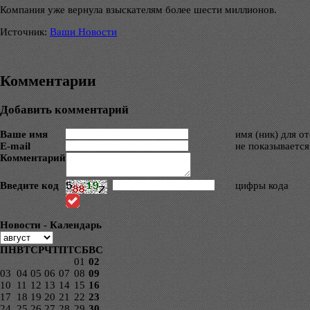
Компания уже вернула взыскателям более шести миллионов.
Источник:
Ваши Новости
Комментарии
Добавить комментарий
Ваше имя
имя (ник) для о
E-mail
не показывается
Комментарий
Введите код
цифры кода
Новости - Календарь
ПН
ВТ
СР
ЧТ
ПТ
СБ
ВС
01
02
03
04
05
06
07
08
09
10
11
12
13
14
15
16
17
18
19
20
21
22
23
24
25
26
27
28
29
30