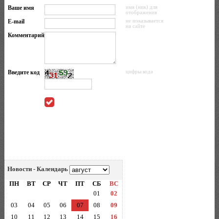
Ваше имя
имя (ник) для
отображения
E-mail
не показывается
на сайте
Комментарий
Введите код
цифры кода
Новости - Календарь
ПН
ВТ
СР
ЧТ
ПТ
СБ
ВС
01
02
03
04
05
06
07
08
09
10
11
12
13
14
15
16