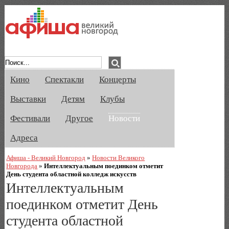
Афиша Великого Новгорода. Кино, спе
Кино
Спектакли
Концерты
Выставки
Детям
Клубы
Фестивали
Другое
Новости
Адреса
Афиша - Великий Новгород
»
Новости Великого
Новгорода
»
Интеллектуальным поединком отметит
День студента областной колледж искусств
Интеллектуальным
поединком отметит День
студента областной