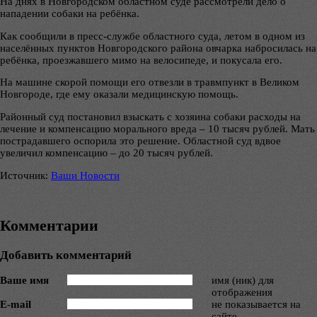
На днях в Новгородском областном суде рассмотрели дело о
нападении собаки на ребёнка.
Как сообщили в пресс-службе областного суда, летом в одном из
населённых пунктов Новгородского района овчарка набросилась на
ребёнка, проезжавшего мимо на велосипеде, и покусала его.
На машине скорой помощи его отвезли в травмпункт в Великом
Новгороде, где ему оказали медицинскую помощь.
Районный суд постановил взыскать с хозяина собаки расходы на
лечение и компенсацию морального вреда – 10 тысяч рублей. Мать
пострадавшего оспорила это решение. Областной суд вдвое
увеличил компенсацию – до 20 тысяч рублей.
Источник:
Ваши Новости
Комментарии
Добавить комментарий
Ваше имя
имя (ник) для
отображения
E-mail
не показывается на
сайте