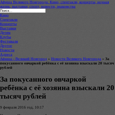
Афиша Великого Новгорода. Кино, спектакли, концерты, ночная
жизнь, выставки, спорт, новости, знакомства
Кино
Спектакли
Концерты
Выставки
Детям
Клубы
Фестивали
Другое
Новости
Адреса
Афиша - Великий Новгород
»
Новости Великого Новгорода
»
За
покусанного овчаркой ребёнка с её хозяина взыскали 20 тысяч
рублей
За покусанного овчаркой
ребёнка с её хозяина взыскали 20
тысяч рублей
9 февраля 2016 год, 10:17