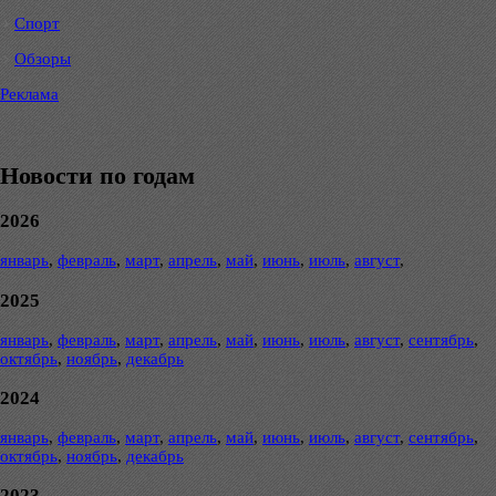
Спорт
Обзоры
Реклама
Новости по годам
2026
январь
,
февраль
,
март
,
апрель
,
май
,
июнь
,
июль
,
август
,
2025
январь
,
февраль
,
март
,
апрель
,
май
,
июнь
,
июль
,
август
,
сентябрь
,
октябрь
,
ноябрь
,
декабрь
2024
январь
,
февраль
,
март
,
апрель
,
май
,
июнь
,
июль
,
август
,
сентябрь
,
октябрь
,
ноябрь
,
декабрь
2023