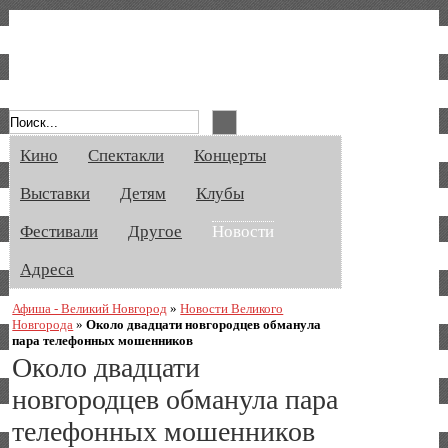
Афиша Великого Новгорода. Кино, спе
Кино
Спектакли
Концерты
Выставки
Детям
Клубы
Фестивали
Другое
Новости
Адреса
Афиша - Великий Новгород
»
Новости Великого
Новгорода
»
Около двадцати новгородцев обманула
пара телефонных мошенников
Около двадцати
новгородцев обманула пара
телефонных мошенников