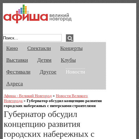
Афиша Великого Новгорода. Кино, спе
Кино
Спектакли
Концерты
Выставки
Детям
Клубы
Фестивали
Другое
Новости
Адреса
Афиша - Великий Новгород
»
Новости Великого
Новгорода
»
Губернатор обсудил концепцию развития
городских набережных с питерскими строителями
Губернатор обсудил
концепцию развития
городских набережных с