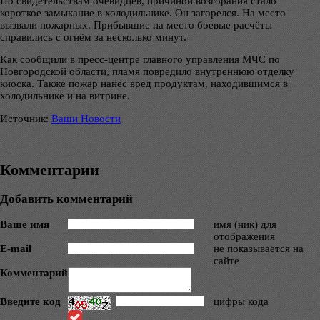
По свидетельствам очевидцев, причиной возгорания стало
короткое замыкание в холодильнике. Он загорелся. На место
вызвали пожарных. Прибывшие на место боевые расчёты
справились с огнём за несколько минут.
Как сообщили в пресс-центре главного управления МЧС по
Новгородской области, пламя повредило внутреннюю отделку
киоска. Также пожар нанёс вред продуктам, находившимся в
холодильнике и на витрине.
Источник:
Ваши Новости
Комментарии
Добавить комментарий
Ваше имя
имя (ник) для
отображения
E-mail
не показывается на
сайте
Комментарий
Введите код
цифры кода