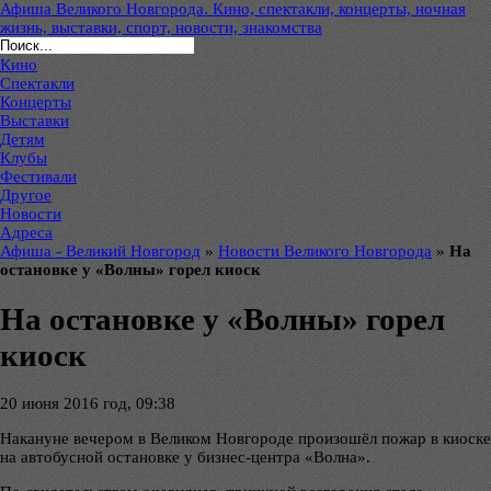
Афиша Великого Новгорода. Кино, спектакли, концерты, ночная
жизнь, выставки, спорт, новости, знакомства
Кино
Спектакли
Концерты
Выставки
Детям
Клубы
Фестивали
Другое
Новости
Адреса
Афиша - Великий Новгород
»
Новости Великого Новгорода
»
На
остановке у «Волны» горел киоск
На остановке у «Волны» горел
киоск
20 июня 2016 год, 09:38
Накануне вечером в Великом Новгороде произошёл пожар в киоске
на автобусной остановке у бизнес-центра «Волна».