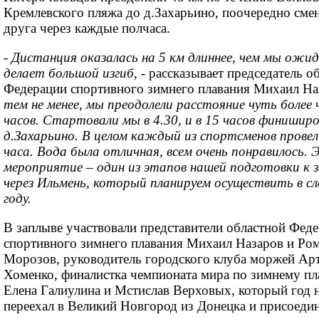
Кремлевского пляжа до д.Захарьино, поочередно сме
друга через каждые полчаса.
-
Дистанция оказалась на 5 км длиннее, чем мы ожид
делает большой изгиб
, - рассказывает председатель о
Федерации спортивного зимнего плавания Михаил На
тем не менее, мы преодолели расстояние чуть более 
часов. Стартовали мы в 4.30, и в 15 часов финиширо
д.Захарьино. В целом каждый из спортсменов провел 
часа. Вода была отличная, всем очень понравилось. 
мероприятие – один из этапов нашей подготовки к 
через Ильмень, который планируем осуществить в с
году.
В заплыве участвовали представители областной Фед
спортивного зимнего плавания Михаил Назаров и Ро
Морозов, руководитель городского клуба моржей Ар
Хоменко, финалистка чемпионата мира по зимнему п
Елена Галиулина и Мстислав Верховых, который год 
переехал в Великий Новгород из Донецка и присоеди