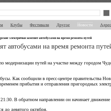
спектакли, концерты, ночная жизнь, выставки, спорт, новости, знакомства
ям
Клубы
Фестивали
Другое
Новости
Адре
ские электрички заменят автобусами на время ремонта путей
т автобусами на время ремонта путе
по модернизации путей на участке между городом Чуд
бусы. Как сообщили в пресс-центре правительства Но
о временем прибытия и отправления пригородных элект
 21:30. В обратном направлении он начинает движение 
я до девятого октября.