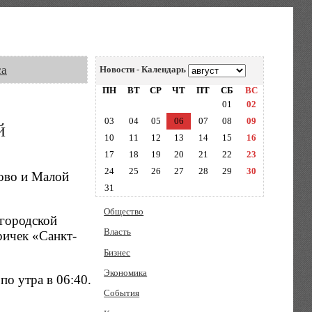
са
Новости - Календарь
ПН
ВТ
СР
ЧТ
ПТ
СБ
ВС
01
02
03
04
05
06
07
08
09
й
10
11
12
13
14
15
16
17
18
19
20
21
22
23
24
25
26
27
28
29
30
ово и Малой
31
Общество
вгородской
Власть
ричек «Санкт-
Бизнес
Экономика
по утра в 06:40.
События