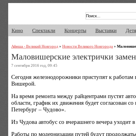
Афиша Великого Новгорода. Кино, 
Кино
Спектакли
Концерты
Выставки
Дет
Афиша - Великий Новгород
»
Новости Великого Новгорода
»
Маловишер
Маловишерские электрички заменя
7 сентября 2016 год, 09:45
Сегодня железнодорожники приступят к работам 
Вишерой.
На время ремонта между райцентрами пустят авто
области, график их движения будет согласован с
Петербург – Чудово».
Из Чудова автобус со вчерашнего вечера уходит в
Работы по модернизации путей будут продолжатьс