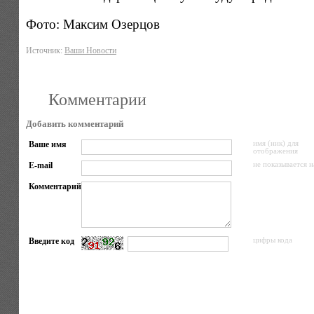
Фото: Максим Озерцов
Источник:
Ваши Новости
Комментарии
Добавить комментарий
Ваше имя
имя (ник) для
отображения
E-mail
не показывается н
Комментарий
Введите код
цифры кода