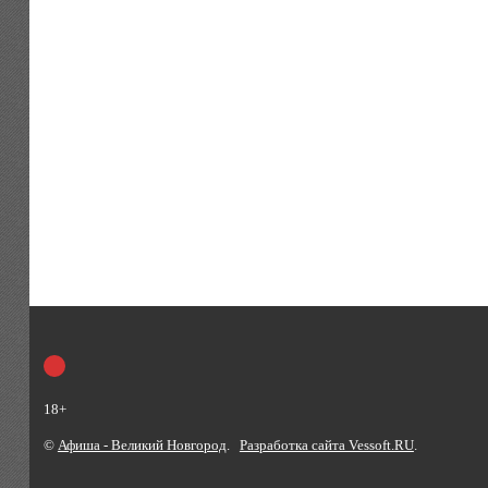
18+
©
Афиша - Великий Новгород
.
Разработка сайта Vessoft.RU
.