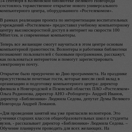
14 сентября в Колмовской библиотеке Великого Новгорода
состоялось торжественное открытие нового универсального
компьютерного центра, оборудованного «Ростелекомом».
В рамках реализации проекта по интернетизации воспитательных
учреждений «Ростелеком» предоставил учебному компьютерному
центру высокоскоростной доступ в интернет на скорости 100
Мбит/сек. и современные компьютеры.
Теперь все желающие смогут научиться в этом центре основам
компьютерной грамотности. Волонтеры и работники библиотеки
познакомят пользователей с базовыми программами, расскажут,
как пользоваться интернетом и помогут зарегистрировать
электронную почту.
Открытие было приурочено ко Дню программиста. На празднике
присутствовали почетные гости, которые внесли свой вклад в
организацию и подготовку компьютерного центра: директор
филиала в Новгородской и Псковской областях ПАО «Ростелеком»
Ольга Родионова, директор АНО «Робоцентр» Андрей Иванов,
директор «Библионики» Людмила Седова, депутат Думы Великого
Новгорода Андрей Ломанов.
«Для проведения занятий мы уже пригласили волонтеров. Это
ученики старших классов общеобразовательных школ и студенты
вузов, - рассказывает директор «Библионики» Людмила Седова. –
Обучение планируем проводить для всех желающих. На