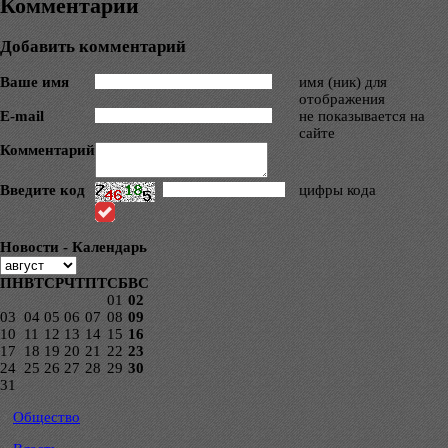
Комментарии
Добавить комментарий
Ваше имя
имя (ник) для
отображения
E-mail
не показывается на
сайте
Комментарий
Введите код
цифры кода
Новости - Календарь
ПН
ВТ
СР
ЧТ
ПТ
СБ
ВС
01
02
03
04
05
06
07
08
09
10
11
12
13
14
15
16
17
18
19
20
21
22
23
24
25
26
27
28
29
30
31
Общество