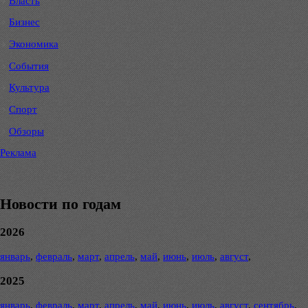
Власть
Бизнес
Экономика
События
Культура
Спорт
Обзоры
Реклама
Новости по годам
2026
январь
,
февраль
,
март
,
апрель
,
май
,
июнь
,
июль
,
август
,
2025
январь
,
февраль
,
март
,
апрель
,
май
,
июнь
,
июль
,
август
,
сентябрь
,