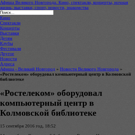
Афиша Великого Новгорода. Кино, спектакли, концерты, ночная
жизнь, выставки, спорт, новости, знакомства
Кино
Спектакли
Концерты
Выставки
Детям
Клубы
Фестивали
Другое
Новости
Адреса
Афиша - Великий Новгород
»
Новости Великого Новгорода
»
«Ростелеком» оборудовал компьютерный центр в Колмовской
библиотеке
«Ростелеком» оборудовал
компьютерный центр в
Колмовской библиотеке
15 сентября 2016 год, 18:52