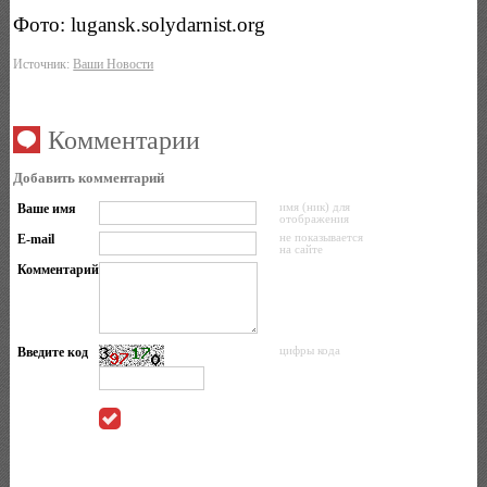
Фото: lugansk.solydarnist.org
Источник:
Ваши Новости
Комментарии
Добавить комментарий
Ваше имя
имя (ник) для
отображения
E-mail
не показывается
на сайте
Комментарий
Введите код
цифры кода