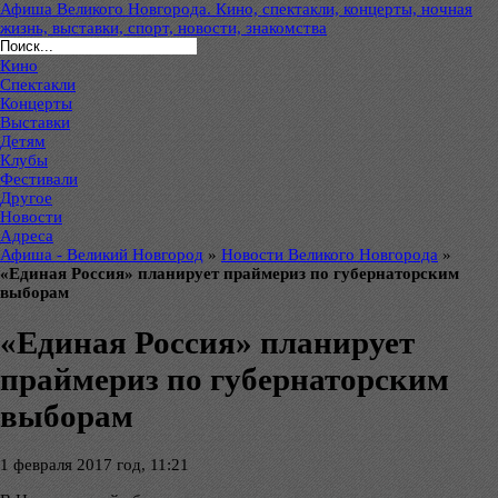
Афиша Великого Новгорода. Кино, спектакли, концерты, ночная
жизнь, выставки, спорт, новости, знакомства
Кино
Спектакли
Концерты
Выставки
Детям
Клубы
Фестивали
Другое
Новости
Адреса
Афиша - Великий Новгород
»
Новости Великого Новгорода
»
«Единая Россия» планирует праймериз по губернаторским
выборам
«Единая Россия» планирует
праймериз по губернаторским
выборам
1 февраля 2017 год, 11:21