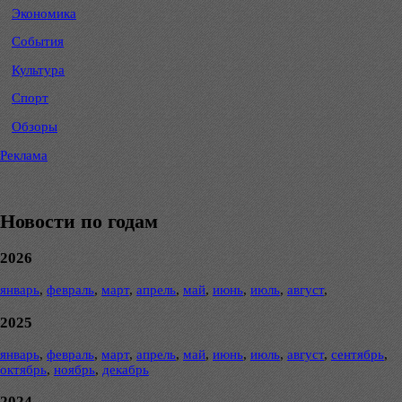
Экономика
События
Культура
Спорт
Обзоры
Реклама
Новости по годам
2026
январь
,
февраль
,
март
,
апрель
,
май
,
июнь
,
июль
,
август
,
2025
январь
,
февраль
,
март
,
апрель
,
май
,
июнь
,
июль
,
август
,
сентябрь
,
октябрь
,
ноябрь
,
декабрь
2024