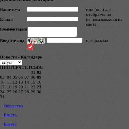
Ваше имя
имя (ник) для
отображения
E-mail
не показывается на
сайте
Комментарий
Введите код
цифры кода
Новости - Календарь
ПН
ВТ
СР
ЧТ
ПТ
СБ
ВС
01
02
03
04
05
06
07
08
09
10
11
12
13
14
15
16
17
18
19
20
21
22
23
24
25
26
27
28
29
30
31
Общество
Власть
Бизнес