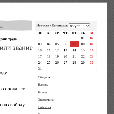
са
Новости - Календарь
ПН
ВТ
СР
ЧТ
ПТ
СБ
ВС
01
02
ерана труда
03
04
05
06
07
08
09
или звание
10
11
12
13
14
15
16
17
18
19
20
21
22
23
24
25
26
27
28
29
30
31
году
Общество
Власть
о сорока лет –
Бизнес
Экономика
и на свободу
События