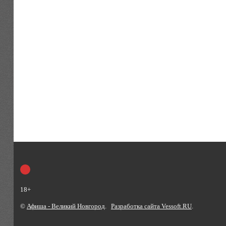
18+
©
Афиша - Великий Новгород
.
Разработка сайта Vessoft.RU
.