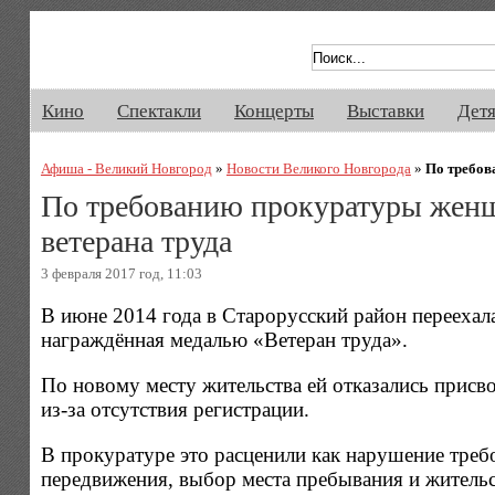
Афиша Великого Новгорода. Кино, 
Кино
Спектакли
Концерты
Выставки
Дет
Афиша - Великий Новгород
»
Новости Великого Новгорода
»
По требов
По требованию прокуратуры женщ
ветерана труда
3 февраля 2017 год, 11:03
В июне 2014 года в Старорусский район переехал
награждённая медалью «Ветеран труда».
По новому месту жительства ей отказались присвои
из-за отсутствия регистрации.
В прокуратуре это расценили как нарушение треб
передвижения, выбор места пребывания и жительс