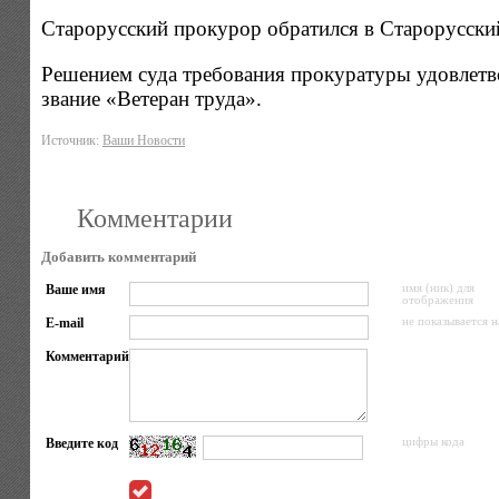
Старорусский прокурор обратился в Старорусский
Решением суда требования прокуратуры удовлетв
звание «Ветеран труда».
Источник:
Ваши Новости
Комментарии
Добавить комментарий
Ваше имя
имя (ник) для
отображения
E-mail
не показывается н
Комментарий
Введите код
цифры кода