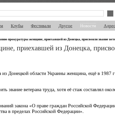
спектакли, концерты, ночная жизнь, выставки, спорт, новости, знакомства
ям
Клубы
Фестивали
Другое
Новости
Адре
анию прокуратуры женщине, приехавшей из Донецка, присвоили звание вет
ине, приехавшей из Донецка, присво
а из Донецкой области Украины женщина, ещё в 1987 
ть звание ветерана труда, хотя её стаж составлял окол
ований закона «О праве граждан Российской Федераци
тва в пределах Российской Федерации».