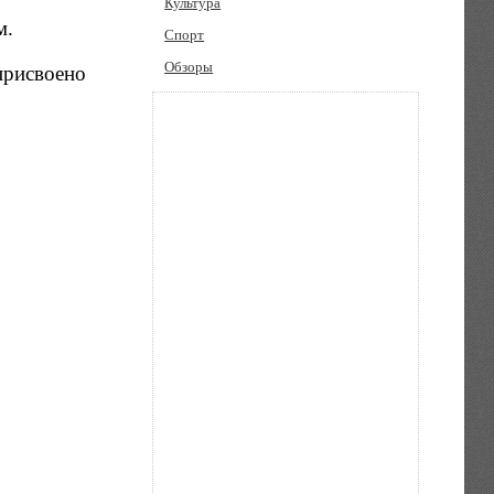
Культура
м.
Спорт
Обзоры
присвоено