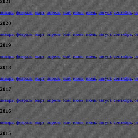
2021
январь
,
февраль
,
март
,
апрель
,
май
,
июнь
,
июль
,
август
,
сентябрь
,
о
2020
январь
,
февраль
,
март
,
апрель
,
май
,
июнь
,
июль
,
август
,
сентябрь
,
о
2019
январь
,
февраль
,
март
,
апрель
,
май
,
июнь
,
июль
,
август
,
сентябрь
,
о
2018
январь
,
февраль
,
март
,
апрель
,
май
,
июнь
,
июль
,
август
,
сентябрь
,
о
2017
январь
,
февраль
,
март
,
апрель
,
май
,
июнь
,
июль
,
август
,
сентябрь
,
о
2016
январь
,
февраль
,
март
,
апрель
,
май
,
июнь
,
июль
,
август
,
сентябрь
,
о
2015