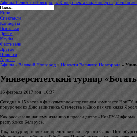
Афиша Великого Новгорода. Кино, спектакли, концерты, ночная жиз
Кино
Спектакли
Концерты
Выставки
Детям
Клубы
Фестивали
Другое
Новости
Адреса
Афиша - Великий Новгород
»
Новости Великого Новгорода
»
Унив
Университетский турнир «Богат
16 февраля 2017 год, 10:37
Сегодня в 15 часов в физкультурно-спортивном комплексе НовГУ 
приурочен ко Дню защитника Отечества и Дню памяти князя Яросл
Как рассказали нашему изданию в пресс-центре «НовГУ-Информ», в
республики Беларусь.
Так, на турнир приехали представители Первого Санкт-Петербург
Министерства обороны РФ; Санкт-Петербургского государственного