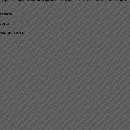
каната.
ропы.
su.ru/heroes/