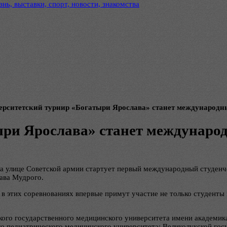
нь, выставки, спорт, новости, знакомства
ерситетский турнир «Богатыри Ярослава» станет международн
ыри Ярослава» станет междунаро
на улице Советской армии стартует первый международный студенч
ава Мудрого.
 этих соревнованиях впервые примут участие не только студенты 
ского государственного медицинского университета имени академи
 педиатрического медицинского университета; Великолукской госу