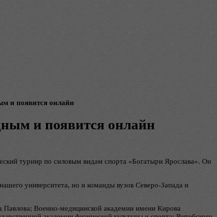
ым и появится онлайн
дным и появится онлайн
еский турнир по силовым видам спорта «Богатыри Ярослава». Он
нашего университета, но и команды вузов Северо-Запада и
ка Павлова; Военно-медицинской академии имени Кирова
дарственной академии физической культуры и спорта; Витебского