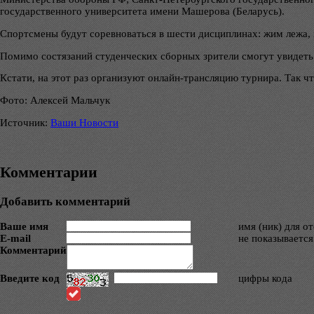
государственного университета имени Машерова (Беларусь).
Спортсмены будут соревноваться в шести дисциплинах: жим лежа, п
Помимо состязаний студенческих сборных зрители смогут увидеть
Кстати, на этот раз организуют онлайн-трансляцию турнира. Так что
Фото: Алексей Мальчук
Источник:
Ваши Новости
Комментарии
Добавить комментарий
Ваше имя
имя (ник) для о
E-mail
не показывается
Комментарий
Введите код
цифры кода