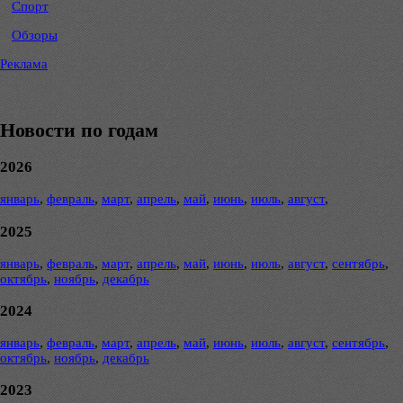
Спорт
Обзоры
Реклама
Новости по годам
2026
январь
,
февраль
,
март
,
апрель
,
май
,
июнь
,
июль
,
август
,
2025
январь
,
февраль
,
март
,
апрель
,
май
,
июнь
,
июль
,
август
,
сентябрь
,
октябрь
,
ноябрь
,
декабрь
2024
январь
,
февраль
,
март
,
апрель
,
май
,
июнь
,
июль
,
август
,
сентябрь
,
октябрь
,
ноябрь
,
декабрь
2023