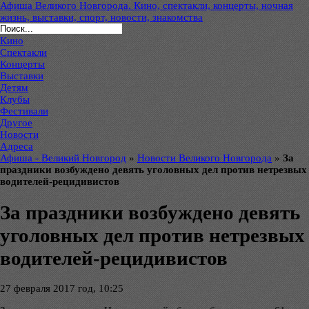
Афиша Великого Новгорода. Кино, спектакли, концерты, ночная
жизнь, выставки, спорт, новости, знакомства
Кино
Спектакли
Концерты
Выставки
Детям
Клубы
Фестивали
Другое
Новости
Адреса
Афиша - Великий Новгород
»
Новости Великого Новгорода
»
За
праздники возбуждено девять уголовных дел против нетрезвых
водителей-рецидивистов
За праздники возбуждено девять
уголовных дел против нетрезвых
водителей-рецидивистов
27 февраля 2017 год, 10:25