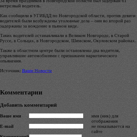
За время праздников в Новгородской области был задержан 61
нетрезвый водитель.
Как сообщили в УГИБДД по Новгородской области, против девяти
водителей были возбуждены уголовные дела – они во второй раз
задержаны за вождение в пьяном виде.
Таких водителей останавливали в Великом Новгороде, в Старой
Руссе, в Сольцах, в Новгородском, Шимском, Окуловском районах.
Также в областном центре были остановлены два водителя,
управлявшие автомобилями с признаками наркотического
опьянения.
Источник:
Ваши Новости
Комментарии
Добавить комментарий
Ваше имя
имя (ник) для
отображения
E-mail
не показывается на
сайте
Комментарий