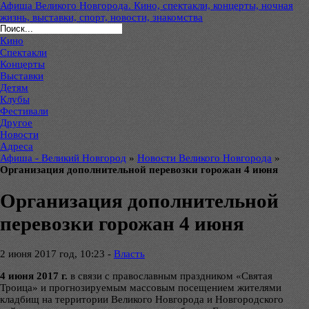
Афиша Великого Новгорода. Кино, спектакли, концерты, ночная
жизнь, выставки, спорт, новости, знакомства
Кино
Спектакли
Концерты
Выставки
Детям
Клубы
Фестивали
Другое
Новости
Адреса
Афиша - Великий Новгород
»
Новости Великого Новгорода
»
Организация дополнительной перевозки горожан 4 июня
Организация дополнительной
перевозки горожан 4 июня
2 июня 2017 год, 10:23 -
Власть
4 июня 2017 г.
в связи с православным праздником «Святая
Троица» и прогнозируемым массовым посещением жителями
кладбищ на территории Великого Новгорода и Новгородского