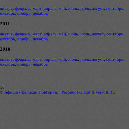
январь
,
февраль
,
март
,
апрель
,
май
,
июнь
,
июль
,
август
,
сентябрь
,
октябрь
,
ноябрь
,
декабрь
2011
январь
,
февраль
,
март
,
апрель
,
май
,
июнь
,
июль
,
август
,
сентябрь
,
октябрь
,
ноябрь
,
декабрь
2010
январь
,
февраль
,
март
,
апрель
,
май
,
июнь
,
июль
,
август
,
сентябрь
,
октябрь
,
ноябрь
,
декабрь
18+
©
Афиша - Великий Новгород
.
Разработка сайта Vessoft.RU
.