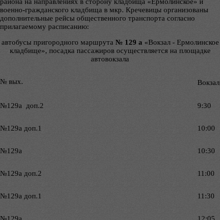
района на направлениях в сторону кладбища «Ермолинское» и
военно
-
гражданского кладбища в мкр. Кречевицы организованы
дополнительные рейсы общественного транспорта согласно
прилагаемому расписанию:
автобусы пригородного маршрута
№ 129 а
«Вокзал - Ермолинское
кладбище», посадка пассажиров осуществляется на площадке
автовокзала
№ вых.
Вокзал
№129а доп.2
9:30
№129а доп.1
10:00
№129а
10:30
№129а доп.2
11:00
№129а доп.1
11:30
№129а
12:05