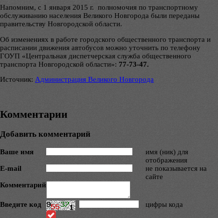
Напомним, с 1 января 2015 г. полномочия по транспортному
обслуживанию населения Великого Новгорода были переданы
правительству Новгородской области.
Об изменениях в работе городского общественного транспорта и
расписании движения автобусов можно уточнить по телефону
ГОУП «Центральная диспетчерская служба общественного
транспорта Новгородской области»:
77-73-47.
Источник:
Администрация Великого Новгорода
Комментарии
Добавить комментарий
Ваше имя
имя (ник) для
отображения
E-mail
не показывается на
сайте
Комментарий
Введите код
цифры кода