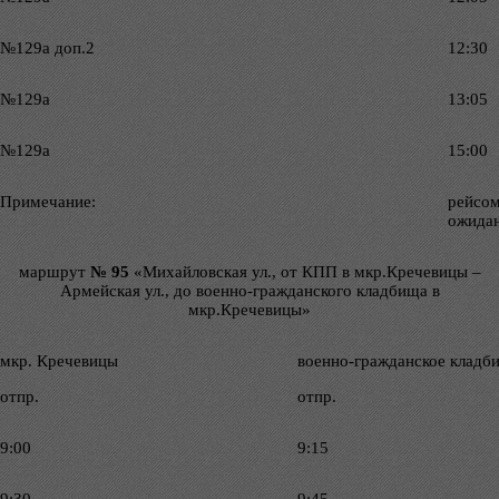
№129а доп.2
12:30
№129а
13:05
№129а
15:00
Примечание:
рейсом
ожидан
маршрут
№ 95
«Михайловская ул., от КПП в мкр.Кречевицы –
Армейская ул., до военно-гражданского кладбища в
мкр.Кречевицы»
мкр. Кречевицы
военно-гражданское кладб
отпр.
отпр.
9:00
9:15