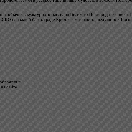
городской земля в усадьбе Пшеничище Чудовской волости Новгород
чения объектов культурного наследия Великого Новгорода в спис
НЕСКО на южной балюстраде Кремлевского моста, ведущего к Воск
тображения
 на сайте