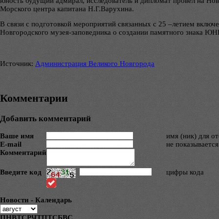
юность будущий адмирал, исследователь и дипломат провел на Нов
Морского центра капитана Н.Г.Варухина.
В связи с подготовкой мероприятий связанных с 25 –летием вклю
Новгородского музея-заповедника о создании памятного знака Ю
Источник:
Администрация Великого Новгорода
Комментарии
Добавить комментарий
Ваше имя
имя (ник) для о
E-mail
не показывается
Комментарий
Введите код
цифры кода
Новости - Календарь
ПН
ВТ
СР
ЧТ
ПТ
СБ
ВС