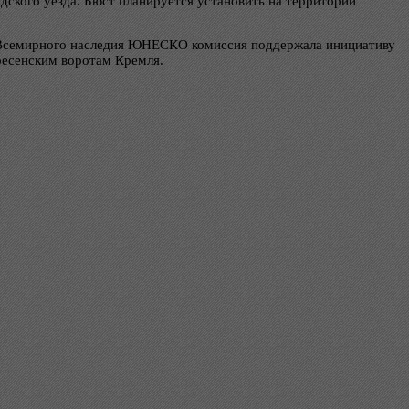
ского уезда. Бюст планируется установить на территории
ок Всемирного наследия ЮНЕСКО комиссия поддержала инициативу
ресенским воротам Кремля.