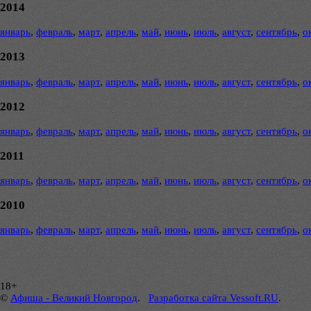
2014
январь
,
февраль
,
март
,
апрель
,
май
,
июнь
,
июль
,
август
,
сентябрь
,
о
2013
январь
,
февраль
,
март
,
апрель
,
май
,
июнь
,
июль
,
август
,
сентябрь
,
о
2012
январь
,
февраль
,
март
,
апрель
,
май
,
июнь
,
июль
,
август
,
сентябрь
,
о
2011
январь
,
февраль
,
март
,
апрель
,
май
,
июнь
,
июль
,
август
,
сентябрь
,
о
2010
январь
,
февраль
,
март
,
апрель
,
май
,
июнь
,
июль
,
август
,
сентябрь
,
о
18+
©
Афиша - Великий Новгород
.
Разработка сайта Vessoft.RU
.