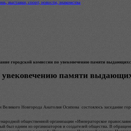
нь, выставки, спорт, новости, знакомства
дание городской комиссии по увековечению памяти выдающихс
о увековечению памяти выдающих
ии Великого Новгорода Анатолия Осипова состоялось заседание г
ународной общественной организации «Императорское православно
 был одним из организаторов и создателей общества. В обращении