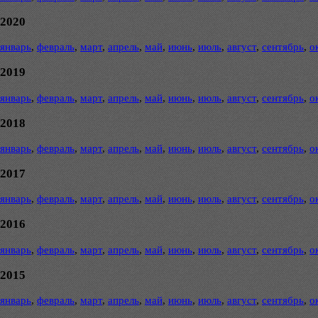
2020
январь
,
февраль
,
март
,
апрель
,
май
,
июнь
,
июль
,
август
,
сентябрь
,
о
2019
январь
,
февраль
,
март
,
апрель
,
май
,
июнь
,
июль
,
август
,
сентябрь
,
о
2018
январь
,
февраль
,
март
,
апрель
,
май
,
июнь
,
июль
,
август
,
сентябрь
,
о
2017
январь
,
февраль
,
март
,
апрель
,
май
,
июнь
,
июль
,
август
,
сентябрь
,
о
2016
январь
,
февраль
,
март
,
апрель
,
май
,
июнь
,
июль
,
август
,
сентябрь
,
о
2015
январь
,
февраль
,
март
,
апрель
,
май
,
июнь
,
июль
,
август
,
сентябрь
,
о