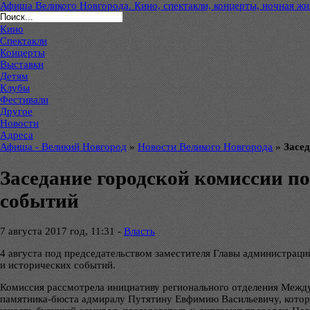
Афиша Великого Новгорода. Кино, спектакли, концерты, ночная жиз
Кино
Спектакли
Концерты
Выставки
Детям
Клубы
Фестивали
Другое
Новости
Адреса
Афиша - Великий Новгород
»
Новости Великого Новгорода
»
Засе
Заседание городской комиссии п
событий
7 августа 2017 год, 11:31 -
Власть
4 августа под председательством заместителя Главы администрац
и исторических событий.
Комиссия рассмотрела инициативу регионального отделения Межд
памятника-бюста адмиралу Путятину Евфимию Васильевичу, который