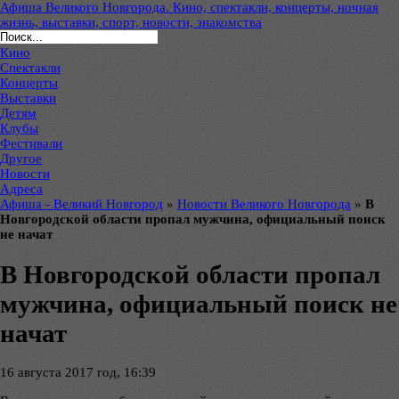
Афиша Великого Новгорода. Кино, спектакли, концерты, ночная
жизнь, выставки, спорт, новости, знакомства
Кино
Спектакли
Концерты
Выставки
Детям
Клубы
Фестивали
Другое
Новости
Адреса
Афиша - Великий Новгород
»
Новости Великого Новгорода
»
В
Новгородской области пропал мужчина, официальный поиск
не начат
В Новгородской области пропал
мужчина, официальный поиск не
начат
16 августа 2017 год, 16:39