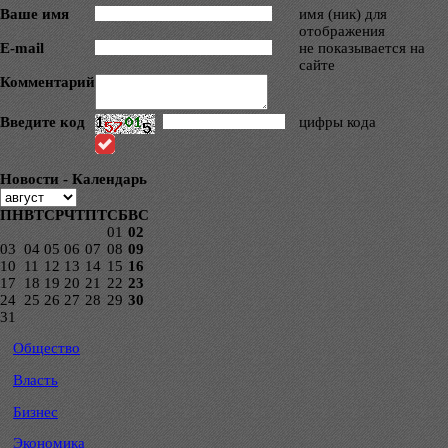
Ваше имя
имя (ник) для
отображения
E-mail
не показывается на
сайте
Комментарий
Введите код
цифры кода
Новости - Календарь
ПН
ВТ
СР
ЧТ
ПТ
СБ
ВС
01
02
03
04
05
06
07
08
09
10
11
12
13
14
15
16
17
18
19
20
21
22
23
24
25
26
27
28
29
30
31
Общество
Власть
Бизнес
Экономика