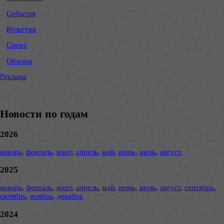
События
Культура
Спорт
Обзоры
Реклама
Новости по годам
2026
январь
,
февраль
,
март
,
апрель
,
май
,
июнь
,
июль
,
август
,
2025
январь
,
февраль
,
март
,
апрель
,
май
,
июнь
,
июль
,
август
,
сентябрь
,
октябрь
,
ноябрь
,
декабрь
2024