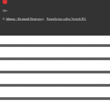
18+
©
Афиша - Великий Новгород
.
Разработка сайта Vessoft.RU
.