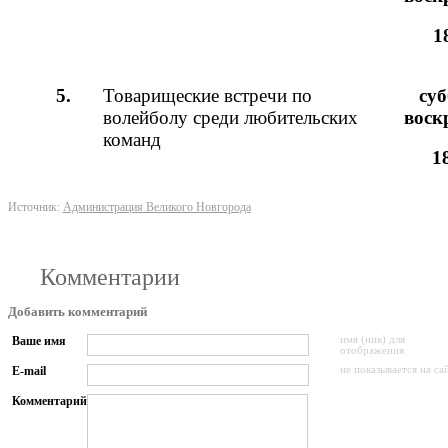
1
5.
Товарищеские встречи по
c
уб
волейболу среди любительских
воск
команд
1
Источник:
Администрация Великого Новгорода
Комментарии
Добавить комментарий
Ваше имя
имя (ник) для
отображения
E-mail
не показывается на са
Комментарий