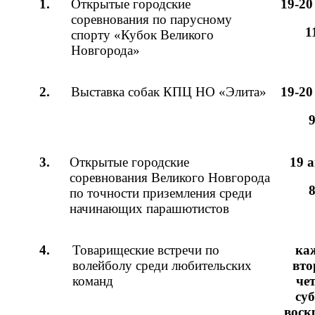
1.
Открытые городские
19-20
соревнования по парусному
1
спорту «Кубок Великого
Новгорода»
2.
Выставка собак КПЦ НО «Элита»
19-20
9
3.
Открытые городские
19 а
соревнования Великого Новгорода
8
по точности приземления среди
начинающих парашютистов
4.
Товарищеские встречи по
ка
волейболу среди любительских
вто
команд
чет
суб
воск