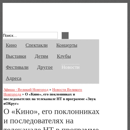
Афиша Великого Новгорода. Кино, спе
Кино
Спектакли
Концерты
Выставки
Детям
Клубы
Фестивали
Другое
Новости
Адреса
Афиша - Великий Новгород
»
Новости Великого
Новгорода
»
О «Кино», его поклонниках и
последователях на телеканале НТ в программе «Звук
вОКруг»
О «Кино», его поклонниках
и последователях на
телеканале НТ в программе