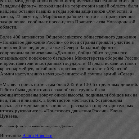
В ходе международной военно-исторической экспедиции «Северо-
Западный фронт», проходящей на территории нашей области были
найдены останки павших в годы войны защитников Отечества, а
завтра, 23 августа, в Марёвском районе состоится торжественное
захоронение, сообщает пресс-центр Правительства Новгородской
области.
Более 400 активистов Общероссийского общественного движения
«Поисковое движение России» со всей страны приняли участие в
поисковой экспедиции, также «Северо-Западный фронт»
сопровождали поисковики «Долины», бойцы 90-го отдельного
специального поискового батальона Министерства обороны России
и представители иностранных государств. Отряды искали останки
красноармейцев, погибших в противостоянии частей Красной
Армии наступлению немецко-фашистской группы армий «Север».
«Мы вели поиск по местам боев 235-й и 130-й стрелковых дивизий.
Работа была достаточно сложной: все группы были
сконцентрированы вокруг одной высоты, поднимали бойцов как на
ней, так и в низинах, в болотистой местности. Установлены
несколько имен павших воинов» – рассказала о предварительных
итогах руководитель «Поискового движения России» Елена
Цунаева.
Источник фото: поисковая экспедиция «Долина».
Источник:
Ваши Новости