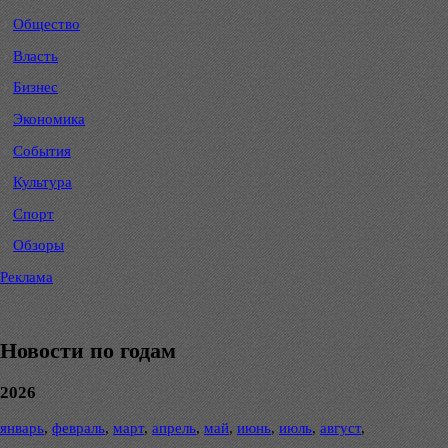
Общество
Власть
Бизнес
Экономика
События
Культура
Спорт
Обзоры
Реклама
Новости по годам
2026
январь
,
февраль
,
март
,
апрель
,
май
,
июнь
,
июль
,
август
,