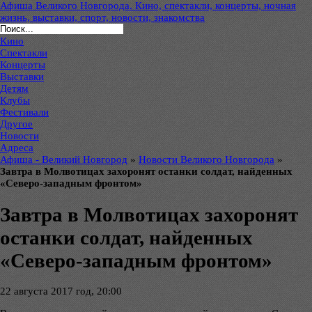
Афиша Великого Новгорода. Кино, спектакли, концерты, ночная
жизнь, выставки, спорт, новости, знакомства
Кино
Спектакли
Концерты
Выставки
Детям
Клубы
Фестивали
Другое
Новости
Адреса
Афиша - Великий Новгород
»
Новости Великого Новгорода
»
Завтра в Молвотицах захоронят останки солдат, найденных
«Северо-западным фронтом»
Завтра в Молвотицах захоронят
останки солдат, найденных
«Северо-западным фронтом»
22 августа 2017 год, 20:00