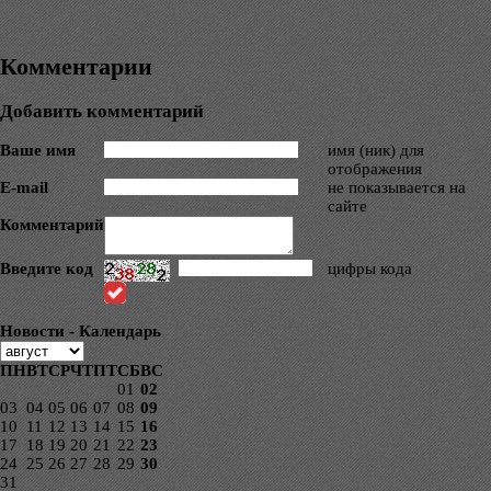
Комментарии
Добавить комментарий
Ваше имя
имя (ник) для
отображения
E-mail
не показывается на
сайте
Комментарий
Введите код
цифры кода
Новости - Календарь
ПН
ВТ
СР
ЧТ
ПТ
СБ
ВС
01
02
03
04
05
06
07
08
09
10
11
12
13
14
15
16
17
18
19
20
21
22
23
24
25
26
27
28
29
30
31