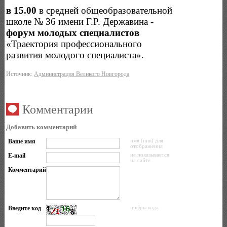
в 15.00
в средней общеобразовательной
школе № 36 имени Г.Р. Державина
-
форум молодых специалистов
«Траектория профессионального
развития молодого специалиста».
Источник:
Администрация Великого Новгорода
Комментарии
Добавить комментарий
Ваше имя
имя (ник) для
отображения
E-mail
не показывается
на сайте
Комментарий
Введите код
цифры кода